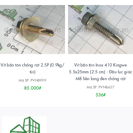
Vít bắn tôn chống rột 2.5P (0.9kg/
Vít bắn tôn Inox 410 Kingwe
túi)
5.5x25mm (2.5 cm) - Đầu lục giác
M8 liền long đen chống rột
Mã SP: PVN8999
Mã SP: PVN8437
85.000₫
536₫