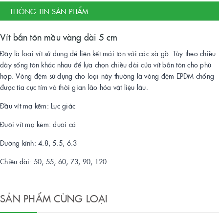
THÔNG TIN SẢN PHẨM
Vít bắn tôn mầu vàng dài 5 cm
Đây là loại vít sử dụng để liên kết mái tôn với các xà gồ. Tùy theo chiều
dày sống tôn khác nhau để lựa chọn chiều dài của vít bắn tôn cho phù
hợp. Vòng đệm sử dụng cho loại này thường là vòng đệm EPDM chống
được tia cực tím và thời gian lão hóa vật liệu lâu.
Đầu vít mạ kẽm: Lục giác
Đuôi vít mạ kẽm: đuôi cá
Đường kính: 4.8, 5.5, 6.3
Chiều dài: 50, 55, 60, 73, 90, 120
SẢN PHẨM CÙNG LOẠI