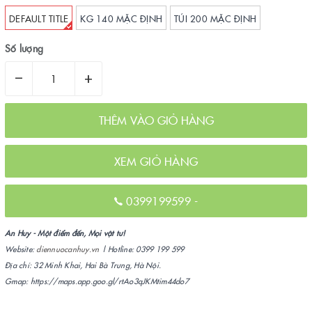
DEFAULT TITLE
KG 140 MẶC ĐỊNH
TÚI 200 MẶC ĐỊNH
Số lượng
–
+
THÊM VÀO GIỎ HÀNG
XEM GIỎ HÀNG
0399199599
-
An Huy - Một điểm đến, Mọi vật tư!
Website:
diennuocanhuy.vn
| Hotline: 0399 199 599
Địa chỉ: 32 Minh Khai, Hai Bà Trưng, Hà Nội.
Gmap: https://maps.app.goo.gl/rtAo3qJKMtim44do7