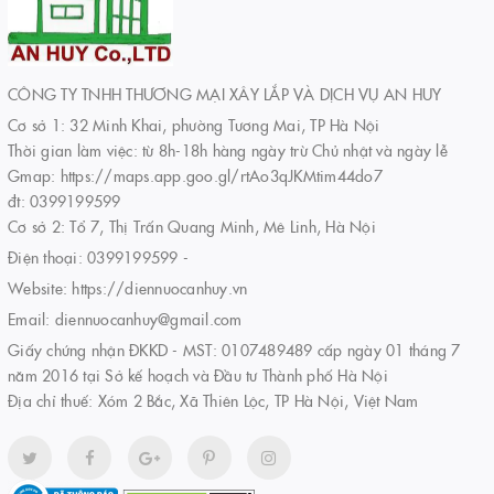
CÔNG TY TNHH THƯƠNG MẠI XÂY LẮP VÀ DỊCH VỤ AN HUY
Cơ sở 1: 32 Minh Khai, phường Tương Mai, TP Hà Nội
Thời gian làm việc: từ 8h-18h hàng ngày trừ Chủ nhật và ngày lễ
Gmap: https://maps.app.goo.gl/rtAo3qJKMtim44do7
đt: 0399199599
Cơ sở 2: Tổ 7, Thị Trấn Quang Minh, Mê Linh, Hà Nội
Điện thoại:
0399199599
-
Website:
https://diennuocanhuy.vn
Email:
diennuocanhuy@gmail.com
Giấy chứng nhận ĐKKD - MST: 0107489489 cấp ngày 01 tháng 7
năm 2016 tại Sở kế hoạch và Đầu tư Thành phố Hà Nội
Địa chỉ thuế: Xóm 2 Bắc, Xã Thiên Lộc, TP Hà Nội, Việt Nam