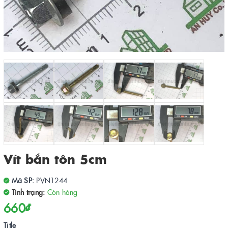
Vít bắn tôn 5cm
Mã SP:
PVN1244
Tình trạng:
Còn hàng
660₫
Title