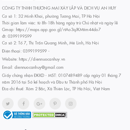
CÔNG TY TNHH THƯƠNG MẠI XÂY LẮP VÀ DỊCH VỤ AN HUY
Cơ sở 1: 32 Minh Khai, phường Tương Mai, TP Hà Nội
Thời gian làm việc: từ 8h-18h hàng ngày trừ Chủ nhật và ngày lễ
Gmap: https://maps.app.goo.gl/rtAo3qJKMtim44do7
đt: 0399199599
Cơ sở 2: Tổ 7, Thị Trấn Quang Minh, Mê Linh, Hà Nội
Điện thoại:
0399199599
-
Website:
https://diennuocanhuy.vn
Email:
diennuocanhuy@gmail.com
Giấy chứng nhận ĐKKD - MST: 0107489489 cấp ngày 01 tháng 7
năm 2016 tại Sở kế hoạch và Đầu tư Thành phố Hà Nội
Địa chỉ thuế: Xóm 2 Bắc, Xã Thiên Lộc, TP Hà Nội, Việt Nam