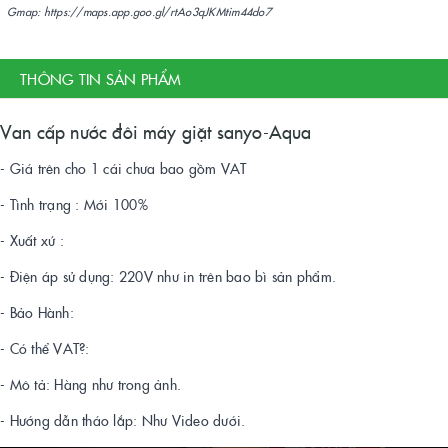
Gmap: https://maps.app.goo.gl/rtAo3qJKMtim44do7
THÔNG TIN SẢN PHẨM
Van cấp nước đôi máy giặt sanyo-Aqua
- Giá trên cho 1 cái chưa bao gồm VAT
- Tình trạng : Mới 100%
- Xuất xứ :
- Điện áp sử dụng: 220V như in trên bao bì sản phẩm.
- Bảo Hành:
- Có thể VAT?:
- Mô tả: Hàng như trong ảnh.
- Hướng dẫn tháo lắp: Như Video dưới.