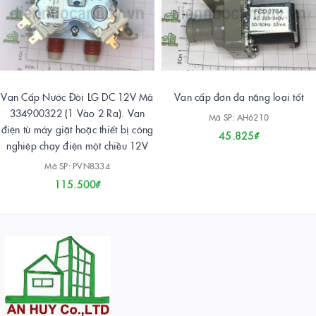
Van Cấp Nước Đôi LG DC 12V Mã
Van cấp đơn đa năng loại tốt
334900322 (1 Vào 2 Ra). Van
Mã SP: AH6210
điện từ máy giặt hoặc thiết bị công
45.825₫
nghiệp chạy điện một chiều 12V
Mã SP: PVN8334
115.500₫