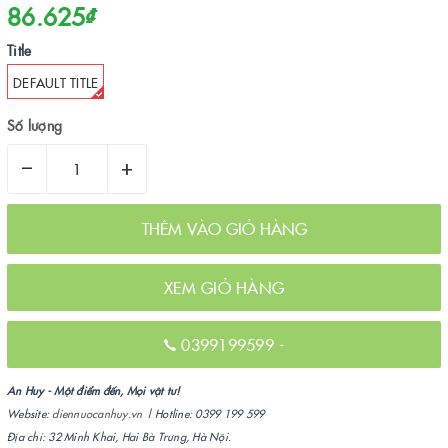
86.625₫
Title
DEFAULT TITLE
Số lượng
–
+
THÊM VÀO GIỎ HÀNG
XEM GIỎ HÀNG
0399199599
-
An Huy - Một điểm đến, Mọi vật tư!
Website:
diennuocanhuy.vn
| Hotline: 0399 199 599
Địa chỉ: 32 Minh Khai, Hai Bà Trưng, Hà Nội.