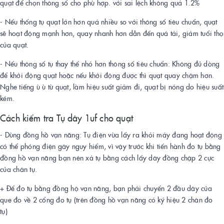
quạt để chọn thông số cho phù hợp. với sai lệch không quá 1.2%
- Nếu thống tụ quạt lớn hơn quá nhiều so với thông số tiêu chuẩn, quạt
sẽ hoạt động mạnh hơn, quay nhanh hơn dẫn đến quá tải, giảm tuổi thọ
của quạt.
- Nếu thông số tụ thay thế nhỏ hơn thông số tiêu chuẩn: Không đủ dòng
để khởi động quạt hoặc nếu khởi động được thì quạt quay chậm hơn.
Nghe tiếng ù ù từ quạt, làm hiệu suất giảm đi, quạt bị nóng do hiệu suất
kém.
Cách kiểm tra Tụ dây 1uf cho quạt
- Dùng đồng hồ vạn năng: Tụ điện vừa lấy ra khỏi máy đang hoạt động
có thể phóng điện gây nguy hiểm, vì vậy trước khi tiến hành đo tụ bằng
đồng hồ vạn năng bạn nên xả tụ bằng cách lấy dây đồng chập 2 cực
của chân tụ.
+ Để đo tụ bằng đồng hộ vạn năng, bạn phải chuyển 2 đầu dây của
que đo về 2 cổng đo tụ (trên đồng hồ vạn năng có ký hiệu 2 chân đo
tụ)