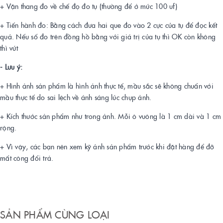
+ Vặn thang đo về chế đọ đo tụ (thường để ở mức 100 uf)
+ Tiến hành đo: Bằng cách đưa hai que đo vào 2 cực của tụ để đọc kết
quả. Nếu số đo trên đồng hồ bằng với giá trị của tụ thì OK còn không
thì vứt
- Lưu ý:
+ Hình ảnh sản phẩm là hình ảnh thực tế, mầu sắc sẽ không chuẩn với
mầu thực tế do sai lệch về ánh sáng lúc chụp ảnh.
+ Kích thước sản phẩm như trong ảnh. Mỗi ô vuông là 1 cm dài và 1 cm
rộng.
+ Vì vậy, các bạn nên xem kỹ ảnh sản phẩm trước khi đặt hàng để đỡ
mất công đổi trả.
SẢN PHẨM CÙNG LOẠI