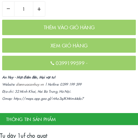
–
+
THÊM VÀO GIỎ HÀNG
XEM GIỎ HÀNG
0399199599
-
An Huy - Một điểm đến, Mọi vật tư!
Website:
diennuocanhuy.vn
| Hotline: 0399 199 599
Địa chỉ: 32 Minh Khai, Hai Bà Trưng, Hà Nội.
Gmap: https://maps.app.goo.gl/rtAo3qJKMtim44do7
THÔNG TIN SẢN PHẨM
Tụ dây 1uf cho quạt