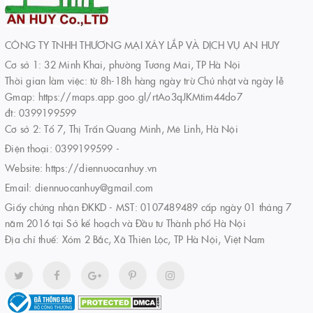
CÔNG TY TNHH THƯƠNG MẠI XÂY LẮP VÀ DỊCH VỤ AN HUY
Cơ sở 1: 32 Minh Khai, phường Tương Mai, TP Hà Nội
Thời gian làm việc: từ 8h-18h hàng ngày trừ Chủ nhật và ngày lễ
Gmap: https://maps.app.goo.gl/rtAo3qJKMtim44do7
đt: 0399199599
Cơ sở 2: Tổ 7, Thị Trấn Quang Minh, Mê Linh, Hà Nội
Điện thoại:
0399199599
-
Website:
https://diennuocanhuy.vn
Email:
diennuocanhuy@gmail.com
Giấy chứng nhận ĐKKD - MST: 0107489489 cấp ngày 01 tháng 7
năm 2016 tại Sở kế hoạch và Đầu tư Thành phố Hà Nội
Địa chỉ thuế: Xóm 2 Bắc, Xã Thiên Lộc, TP Hà Nội, Việt Nam