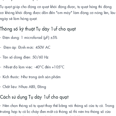
Tụ quạt giúp cho động cơ quạt khởi động được, tụ quạt hỏng thì động
cơ không khởi động được dẫn đến "om máy" làm động cơ nóng lên, lâu
ngày sẽ làm hỏng quạt.
Thông số kỹ thuật Tụ dây 1uf cho quạt
- Điện dung: 1 microfarad (µF) ±5%
- Điện áp: Định mức: 450V AC
- Tần số dòng điện: 50/60 Hz
- Nhiệt độ làm việc: -40°C đến +105°C
- Kích thước: Như trong ảnh sản phẩm
- Chất liệu: Nhựa ABS; Đồng
Cách sử dụng Tụ dây 1uf cho quạt
- Nên chọn thông số tụ quạt thay thế bằng với thông số của tụ cũ. Trong
trường hợp tụ cũ bị cháy đen mất cả thông số thì nên tra thông số của