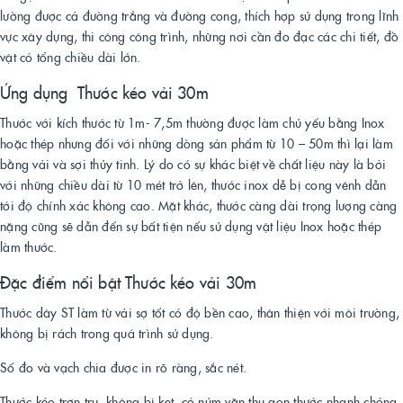
lường được cả đường trẳng và đường cong, thích hợp sử dụng trong lĩnh
vực xây dựng, thi công công trình, những nơi cần đo đạc các chi tiết, đồ
vật có tổng chiều dài lớn.
Ứng dụng Thước kéo vải 30m
Thước với kích thước từ 1m- 7,5m thường được làm chủ yếu bằng Inox
hoặc thép nhưng đối với những dòng sản phẩm từ 10 – 50m thì lại làm
bằng vải và sợi thủy tinh. Lý do có sự khác biệt về chất liệu này là bởi
với những chiều dài từ 10 mét trở lên, thước inox dễ bị cong vênh dẫn
tới độ chính xác không cao. Mặt khác, thước càng dài trọng lượng càng
nặng cũng sẽ dẫn đến sự bất tiện nếu sử dụng vật liệu Inox hoặc thép
làm thước.
Đặc điểm nổi bật Thước kéo vải 30m
Thước dây ST làm từ vải sợ tốt có độ bền cao, thân thiện với môi trường,
không bị rách trong quá trình sử dụng.
Số đo và vạch chia được in rõ ràng, sắc nét.
Thước kéo trơn tru, không bị kẹt, có núm vặn thu gọn thước nhanh chóng,