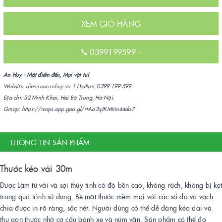
XEM GIỎ HÀNG
0399199599
-
An Huy - Một điểm đến, Mọi vật tư!
Website:
diennuocanhuy.vn
| Hotline: 0399 199 599
Địa chỉ: 32 Minh Khai, Hai Bà Trưng, Hà Nội.
Gmap: https://maps.app.goo.gl/rtAo3qJKMtim44do7
THÔNG TIN SẢN PHẨM
Thước kéo vải 30m
Được Làm từ vải và sợi thủy tinh có độ bền cao, không rách, không bị kẹt
trong quá trình sử dụng. Bề mặt thước mềm mại với các số đo và vạch
chia được in rõ ràng, sắc nét. Người dùng có thể dễ dàng kéo dài và
thu gọn thước nhờ cơ cấu bánh xe và núm vặn. Sản phẩm có thể đo