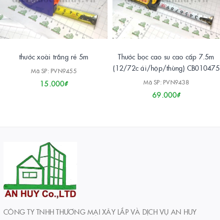
thước xoài trắng rẻ 5m
Thước bọc cao su cao cấp 7.5m
(12/72c ái/hộp/thùng) CB010475
Mã SP: PVN9455
Mã SP: PVN9438
15.000₫
69.000₫
CÔNG TY TNHH THƯƠNG MẠI XÂY LẮP VÀ DỊCH VỤ AN HUY