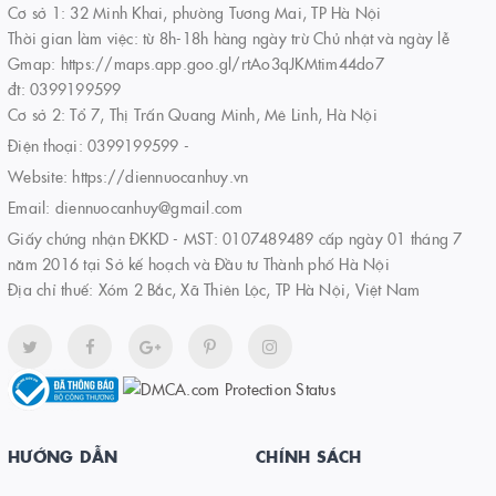
Cơ sở 1: 32 Minh Khai, phường Tương Mai, TP Hà Nội
Thời gian làm việc: từ 8h-18h hàng ngày trừ Chủ nhật và ngày lễ
Gmap: https://maps.app.goo.gl/rtAo3qJKMtim44do7
đt: 0399199599
Cơ sở 2: Tổ 7, Thị Trấn Quang Minh, Mê Linh, Hà Nội
Điện thoại:
0399199599
-
Website:
https://diennuocanhuy.vn
Email:
diennuocanhuy@gmail.com
Giấy chứng nhận ĐKKD - MST: 0107489489 cấp ngày 01 tháng 7
năm 2016 tại Sở kế hoạch và Đầu tư Thành phố Hà Nội
Địa chỉ thuế: Xóm 2 Bắc, Xã Thiên Lộc, TP Hà Nội, Việt Nam
HƯỚNG DẪN
CHÍNH SÁCH