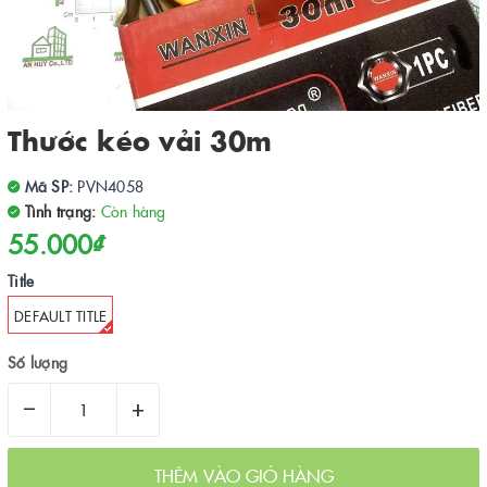
Thước kéo vải 30m
Mã SP:
PVN4058
Tình trạng:
Còn hàng
55.000₫
Title
DEFAULT TITLE
Số lượng
–
+
THÊM VÀO GIỎ HÀNG