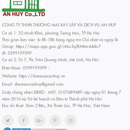
CÔNG TY TNHH THƯƠNG MẠI XÂY LẮP VÀ DỊCH VỤ AN HUY
Cơ sở 1: 32 Minh Khai, phường Tương Mai, TP Hà Nội
Thời gian làm việc: từ 8h-18h hàng ngày trừ Chủ nhật và ngày lễ
Gmap: https://maps.app.goo.gl/rtAo3qJKMtim44do7
đt: 0399199599
Cơ sở 2: Tổ 7, Thị Trấn Quang Minh, Mê Linh, Hà Nội
Điện thoại:
0399199599
-
Website:
https://diennuocanhuy.vn
Email:
diennuocanhuy@gmail.com
Giấy chứng nhận ĐKKD - MST: 0107489489 cấp ngày 01 tháng 7
năm 2016 tại Sở kế hoạch và Đầu tư Thành phố Hà Nội
Địa chỉ thuế: Xóm 2 Bắc, Xã Thiên Lộc, TP Hà Nội, Việt Nam