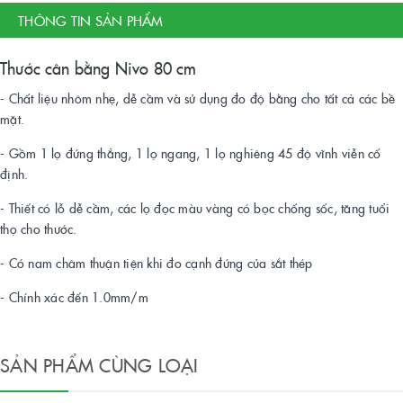
THÔNG TIN SẢN PHẨM
Thước cân bằng Nivo 80 cm
- Chất liệu nhôm nhẹ, dễ cầm và sử dụng đo độ bằng cho tất cả các bề
mặt.
- Gồm 1 lọ đứng thẳng, 1 lọ ngang, 1 lọ nghiêng 45 độ vĩnh viễn cố
định.
- Thiết có lỗ dễ cầm, các lọ đọc màu vàng có bọc chống sốc, tăng tuổi
thọ cho thước.
- Có nam châm thuận tiện khi đo cạnh đứng của sắt thép
- Chính xác đến 1.0mm/m
SẢN PHẨM CÙNG LOẠI