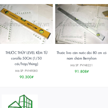
THƯỚC THỦY LEVEL KÈM TỪ
Thước livo cân nước dài 80 cm có
corolla 50CM (1/50
nam châm Berrylion
cái/hộp/thùng)
Mã SP: PVN8221
Mã SP: PVN9080
91.808₫
90.300₫