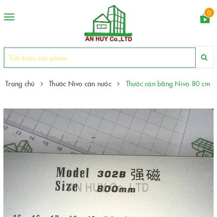
0
Toggle
navigation
Trang chủ
Thước Nivo cân nước
Thước cân bằng Nivo 80 cm