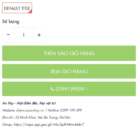
DEFAULT TITLE
Số lượng
–
+
THÊM VÀO GIỎ HÀNG
XEM GIỎ HÀNG
0399199599
-
An Huy - Một điểm đến, Mọi vật tư!
Website:
diennuocanhuy.vn
| Hotline: 0399 199 599
Địa chỉ: 32 Minh Khai, Hai Bà Trưng, Hà Nội.
Gmap: https://maps.app.goo.gl/rtAo3qJKMtim44do7