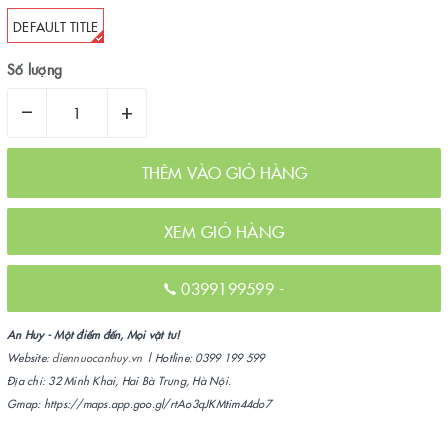
DEFAULT TITLE
Số lượng
–
+
THÊM VÀO GIỎ HÀNG
XEM GIỎ HÀNG
0399199599
-
An Huy - Một điểm đến, Mọi vật tư!
Website:
diennuocanhuy.vn
| Hotline: 0399 199 599
Địa chỉ: 32 Minh Khai, Hai Bà Trưng, Hà Nội.
Gmap: https://maps.app.goo.gl/rtAo3qJKMtim44do7