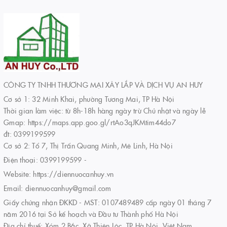
CÔNG TY TNHH THƯƠNG MẠI XÂY LẮP VÀ DỊCH VỤ AN HUY
Cơ sở 1: 32 Minh Khai, phường Tương Mai, TP Hà Nội
Thời gian làm việc: từ 8h-18h hàng ngày trừ Chủ nhật và ngày lễ
Gmap: https://maps.app.goo.gl/rtAo3qJKMtim44do7
đt: 0399199599
Cơ sở 2: Tổ 7, Thị Trấn Quang Minh, Mê Linh, Hà Nội
Điện thoại:
0399199599
-
Website:
https://diennuocanhuy.vn
Email:
diennuocanhuy@gmail.com
Giấy chứng nhận ĐKKD - MST: 0107489489 cấp ngày 01 tháng 7
năm 2016 tại Sở kế hoạch và Đầu tư Thành phố Hà Nội
Địa chỉ thuế: Xóm 2 Bắc, Xã Thiên Lộc, TP Hà Nội, Việt Nam