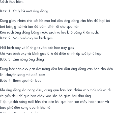
Cách thực hiện:
Bước 1: Xử lý bề mặt ống đồng
Dùng giấy nhám chà xát bề mặt hai đầu ống đồng cần hàn để loại bỏ
bụi bẩn, gỉ sét và tạo độ bám dính tốt cho que hàn.
Rửa sạch ống đồng bằng nước sạch và lau khô bằng khăn sạch.
Bước 2: Nối bình oxy và bình gas
Nối bình oxy và bình gas vào béc hàn oxy-gas.
Mở van bình oxy và bình gas từ từ để điều chỉnh áp suất phù hợp.
Bước 3: Làm nóng ống đồng
Dùng béc hàn oxy-gas đốt nóng đều hai đầu ống đồng cần hàn cho đến
khi chuyển sang màu đỏ cam.
Bước 4: Thêm que hàn bạc
Khi ống đồng đã nóng đều, dùng que hàn bạc chấm vào mối nối và di
chuyển đều để que hàn chảy vào khe hở giữa hai đầu ống.
Tiếp tục đốt nóng mối hàn cho đến khi que hàn tan chảy hoàn toàn và
bao phủ đều xung quanh khe hở.
Bước 5: Để nguội mối hàn