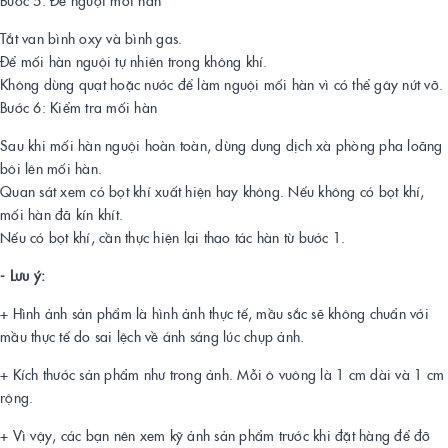
Tắt van bình oxy và bình gas.
Để mối hàn nguội tự nhiên trong không khí.
Không dùng quạt hoặc nước để làm nguội mối hàn vì có thể gây nứt vỡ.
Bước 6: Kiểm tra mối hàn
Sau khi mối hàn nguội hoàn toàn, dùng dung dịch xà phòng pha loãng
bôi lên mối hàn.
Quan sát xem có bọt khí xuất hiện hay không. Nếu không có bọt khí,
mối hàn đã kín khít.
Nếu có bọt khí, cần thực hiện lại thao tác hàn từ bước 1.
- Lưu ý:
+ Hình ảnh sản phẩm là hình ảnh thực tế, mầu sắc sẽ không chuẩn với
mầu thực tế do sai lệch về ánh sáng lúc chụp ảnh.
+ Kích thước sản phẩm như trong ảnh. Mỗi ô vuông là 1 cm dài và 1 cm
rộng.
+ Vì vậy, các bạn nên xem kỹ ảnh sản phẩm trước khi đặt hàng để đỡ