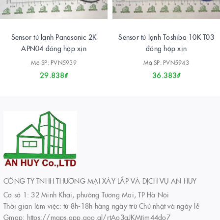
Sensor tủ lạnh Panasonic 2K
Sensor tủ lạnh Toshiba 10K T03
APN04 đóng hộp xịn
đóng hộp xịn
Mã SP: PVN5939
Mã SP: PVN5943
29.838₫
36.383₫
CÔNG TY TNHH THƯƠNG MẠI XÂY LẮP VÀ DỊCH VỤ AN HUY
Cơ sở 1: 32 Minh Khai, phường Tương Mai, TP Hà Nội
Thời gian làm việc: từ 8h-18h hàng ngày trừ Chủ nhật và ngày lễ
Gmap: https://maps.app.goo.gl/rtAo3qJKMtim44do7