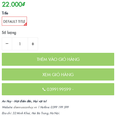
22.000₫
Title
DEFAULT TITLE
Số lượng
–
+
THÊM VÀO GIỎ HÀNG
XEM GIỎ HÀNG
0399199599
-
An Huy - Một điểm đến, Mọi vật tư!
Website:
diennuocanhuy.vn
| Hotline: 0399 199 599
Địa chỉ: 32 Minh Khai, Hai Bà Trưng, Hà Nội.