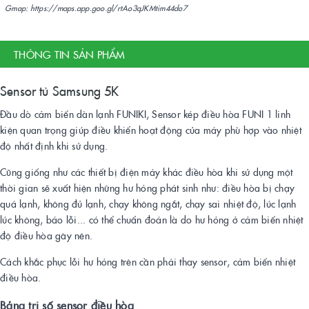
Gmap: https://maps.app.goo.gl/rtAo3qJKMtim44do7
THÔNG TIN SẢN PHẨM
Sensor tủ Samsung 5K
Đầu dò cảm biến dàn lạnh FUNIKI, Sensor kép điều hòa FUNI 1 linh
kiện quan trọng giúp điều khiển hoạt động của máy phù hợp vào nhiệt
độ nhất định khi sử dụng.
Cũng giống như các thiết bị điện máy khác điều hòa khi sử dụng một
thời gian sẽ xuất hiện những hư hỏng phát sinh như: điều hòa bị chạy
quá lạnh, không đủ lạnh, chạy không ngắt, chạy sai nhiệt độ, lúc lạnh
lúc không, báo lỗi... có thể chuẩn đoán là do hư hỏng ở cảm biến nhiệt
độ điều hòa gây nên.
Cách khắc phục lỗi hư hỏng trên cần phải thay sensor, cảm biến nhiệt
điều hòa.
Bảng trị số sensor điều hòa