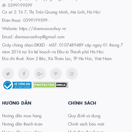
đt: 0399199599
Cơ sở 2: Tổ 7, Thị Trấn Quang Minh, Mê Linh, Hà Nội
Điện thoại:
0399199599
-
Website:
https://diennuocanhuy.vn
Email:
diennuocanhuy@gmail.com
Giấy chứng nhận ĐKKD - MST: 0107489489 cấp ngày 01 tháng 7
năm 2016 tại Sở kế hoạch và Đầu tư Thành phố Hà Nội
Địa chỉ thuế: Xóm 2 Bắc, Xã Thiên Lộc, TP Hà Nội, Việt Nam
HƯỚNG DẪN
CHÍNH SÁCH
Hướng dẫn mua hàng
Quy định sử dụng
Hướng dẫn thanh toán
Chính sách bảo mật
Hướng dẫn giao nhận
Hình thức thanh toán