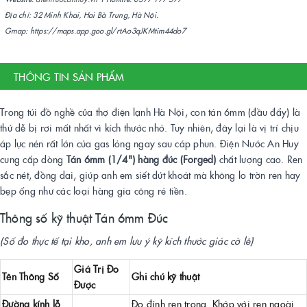
Địa chỉ: 32 Minh Khai, Hai Bà Trưng, Hà Nội.
Gmap: https://maps.app.goo.gl/rtAo3qJKMtim44do7
THÔNG TIN SẢN PHẨM
Trong túi đồ nghề của thợ điện lạnh Hà Nội, con tán 6mm (đầu đẩy) là
thứ dễ bị rơi mất nhất vì kích thước nhỏ. Tuy nhiên, đây lại là vị trí chịu
áp lực nén rất lớn của gas lỏng ngay sau cáp phun. Điện Nước An Huy
cung cấp dòng
Tán 6mm (1/4") hàng đúc (Forged)
chất lượng cao. Ren
sắc nét, đồng dai, giúp anh em siết dứt khoát mà không lo trờn ren hay
bẹp ống như các loại hàng gia công rẻ tiền.
Thông số kỹ thuật Tán 6mm Đúc
(Số đo thực tế tại kho, anh em lưu ý kỹ kích thước giác cờ lê)
Giá Trị Đo
Tên Thông Số
Ghi chú kỹ thuật
Được
Đường kính lỗ
Đo đỉnh ren trong. Khớp với ren ngoài