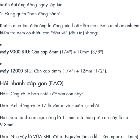
xoắn đứt ống đồng ngay lập tức.
2. Đừng quên "bạn đồng hành":
Khách mua tán 6 thường là đang sửa hoặc lắp mới. Bot xin nhắc anh em
kiểm tra xem có thiếu con "đầu về" (đầu to) không:
Máy 9000 BTU:
Cần cặp 6mm (1/4") + 10mm (3/8").
Máy 12000 BTU:
Cần cặp 6mm (1/4") + 12mm (1/2").
Hỏi nhanh đáp gọn (FAQ)
Hỏi: Dùng cờ lê bao nhiêu để vặn con này?
Đáp: Anh dùng cờ lê 17 là vừa in và chuẩn lực nhất.
Hỏi: Sao tôi đo ren cục nóng là 11mm, mà thông số con này lỗ có
9.8mm?
Đáp: Như vậy là VỪA KHÍT đó ạ. Nguyên tắc cơ khí: Ren ngoài (11mm)