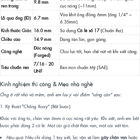
9.8 mm
ren trong
cục nóng (~11mm).
Vừa khít ống đồng 6mm (ống 1/4" ~
Lỗ qua ống (ID)
6.7 mm
6.35mm).
Kích thước Giác
16.0 mm
Sử dụng
Cờ lê số 17
(Chuẩn thợ).
Chiều cao
14.9 mm
Dạng tán lùn, gọn gàng.
Đúc nóng
Công nghệ
Chịu lực tốt, hạn chế nứt vỡ khi siết căng.
(Forged)
7/16 - 20
Tiêu chuẩn ren
Ren mịn chuẩn Mỹ (SAE).
UNF
Kinh nghiệm thi công & Mẹo nhà nghề
Ống 6 rất nhỏ và mềm, anh em lưu ý vài điểm "sống còn" sau:
1. Kỹ thuật "Chống Xoay" (Bắt buộc):
Khác với ống to, chân van 6mm ở cục nóng rất yếu. Khi siết, anh em bắt
buộc phải dùng 2 cờ lê: Một cái giữ chặt thân van, một cái siết tán.
Hậu quả:
Nếu chỉ dùng 1 tay siết, lực vặn sẽ làm
gãy chân van
hoặc