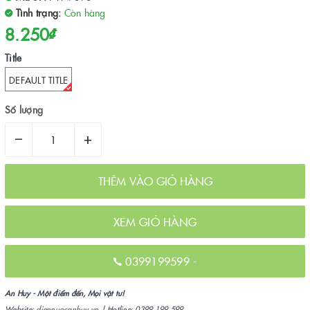
Tình trạng:
Còn hàng
8.250₫
Title
DEFAULT TITLE
Số lượng
–
+
THÊM VÀO GIỎ HÀNG
XEM GIỎ HÀNG
0399199599
-
An Huy - Một điểm đến, Mọi vật tư!
Website:
diennuocanhuy.vn
| Hotline: 0399 199 599