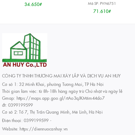
Mã SP: PVN6751
34.650₫
71.610₫
CÔNG TY TNHH THƯƠNG MẠI XÂY LẮP VÀ DỊCH VỤ AN HUY
Cơ sở 1: 32 Minh Khai, phường Tương Mai, TP Hà Nội
Thời gian làm việc: từ 8h-18h hàng ngày trừ Chủ nhật và ngày lễ
Gmap: https://maps.app.goo.gl/rtAo3qJKMtim44do7
đt: 0399199599
Cơ sở 2: Tổ 7, Thị Trấn Quang Minh, Mê Linh, Hà Nội
Điện thoại:
0399199599
-
Website:
https://diennuocanhuy.vn