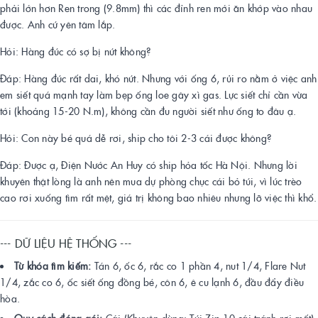
phải lớn hơn Ren trong (9.8mm) thì các đỉnh ren mới ăn khớp vào nhau
được. Anh cứ yên tâm lắp.
Hỏi: Hàng đúc có sợ bị nứt không?
Đáp: Hàng đúc rất dai, khó nứt. Nhưng với ống 6, rủi ro nằm ở việc anh
em siết quá mạnh tay làm bẹp ống loe gây xì gas. Lực siết chỉ cần vừa
tới (khoảng 15-20 N.m), không cần đu người siết như ống to đâu ạ.
Hỏi: Con này bé quá dễ rơi, ship cho tôi 2-3 cái được không?
Đáp: Được ạ, Điện Nước An Huy có ship hỏa tốc Hà Nội. Nhưng lời
khuyên thật lòng là anh nên mua dự phòng chục cái bỏ túi, vì lúc trèo
cao rơi xuống tìm rất mệt, giá trị không bao nhiêu nhưng lỡ việc thì khổ.
--- DỮ LIỆU HỆ THỐNG ---
Từ khóa tìm kiếm:
Tán 6, ốc 6, rắc co 1 phần 4, nut 1/4, Flare Nut
1/4, zắc co 6, ốc siết ống đồng bé, côn 6, ê cu lạnh 6, đầu đẩy điều
hòa.