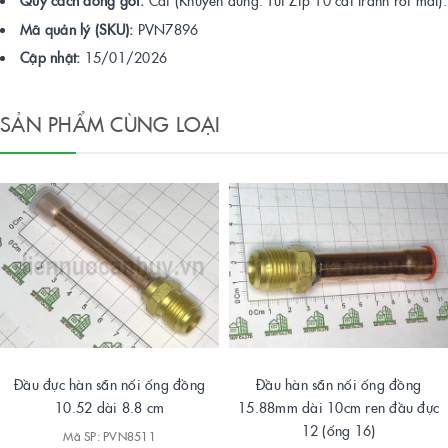
Quy cách đóng gói:
Cái (Khuyên dùng: Túi Zip 10 cái tránh rơi mất).
Mã quản lý (SKU):
PVN7896
Cập nhật:
15/01/2026
SẢN PHẨM CÙNG LOẠI
Đầu đực hàn sẵn nối ống đồng
Đầu hàn sẵn nối ống đồng
10.52 dài 8.8 cm
15.88mm dài 10cm ren đầu đực
12 (ống 16)
Mã SP: PVN8511