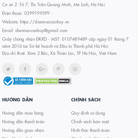
Cơ sở 2: Tổ 7, Thị Trấn Quang Minh, Mê Linh, Hà Nội
Điện thoại:
0399199599
-
Website:
https://diennuocanhuy.vn
Email:
diennuocanhuy@gmail.com
Giấy chứng nhận ĐKKD - MST: 0107489489 cấp ngày 01 tháng 7
năm 2016 tại Sở kế hoạch và Đầu tư Thành phố Hà Nội
Địa chỉ thuế: Xóm 2 Bắc, Xã Thiên Lộc, TP Hà Nội, Việt Nam
HƯỚNG DẪN
CHÍNH SÁCH
Hướng dẫn mua hàng
Quy định sử dụng
Hướng dẫn thanh toán
Chính sách bảo mật
Hướng dẫn giao nhận
Hình thức thanh toán