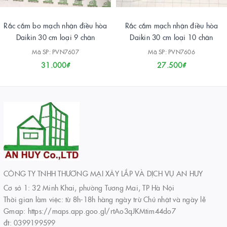
Rắc cắm bo mạch nhận điều hòa
Rắc cắm mạch nhận điều hòa
Daikin 30 cm loại 9 chân
Daikin 30 cm loại 10 chân
Mã SP: PVN7607
Mã SP: PVN7606
31.000₫
27.500₫
CÔNG TY TNHH THƯƠNG MẠI XÂY LẮP VÀ DỊCH VỤ AN HUY
Cơ sở 1: 32 Minh Khai, phường Tương Mai, TP Hà Nội
Thời gian làm việc: từ 8h-18h hàng ngày trừ Chủ nhật và ngày lễ
Gmap: https://maps.app.goo.gl/rtAo3qJKMtim44do7
đt: 0399199599