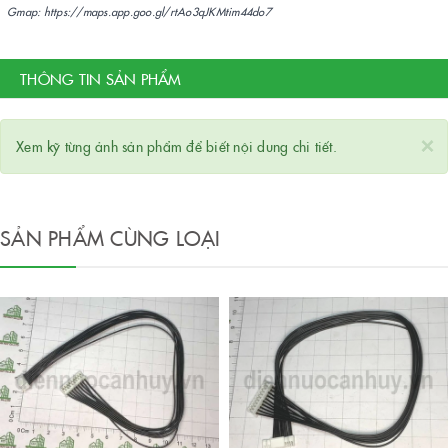
Gmap: https://maps.app.goo.gl/rtAo3qJKMtim44do7
THÔNG TIN SẢN PHẨM
×
Xem kỹ từng ảnh sản phẩm để biết nội dung chi tiết.
SẢN PHẨM CÙNG LOẠI