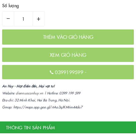
Số lượng
–
+
THÊM VÀO GIỎ HÀNG
XEM GIỎ HÀNG
0399199599
-
An Huy - Một điểm đến, Mọi vật tư!
Website:
diennuocanhuy.vn
| Hotline: 0399 199 599
Địa chỉ: 32 Minh Khai, Hai Bà Trưng, Hà Nội.
Gmap: https://maps.app.goo.gl/rtAo3qJKMtim44do7
THÔNG TIN SẢN PHẨM