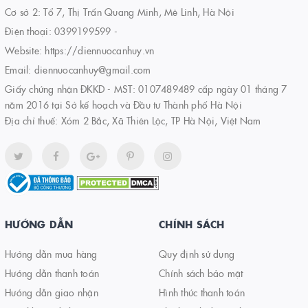
Cơ sở 2: Tổ 7, Thị Trấn Quang Minh, Mê Linh, Hà Nội
Điện thoại:
0399199599
-
Website:
https://diennuocanhuy.vn
Email:
diennuocanhuy@gmail.com
Giấy chứng nhận ĐKKD - MST: 0107489489 cấp ngày 01 tháng 7
năm 2016 tại Sở kế hoạch và Đầu tư Thành phố Hà Nội
Địa chỉ thuế: Xóm 2 Bắc, Xã Thiên Lộc, TP Hà Nội, Việt Nam
HƯỚNG DẪN
CHÍNH SÁCH
Hướng dẫn mua hàng
Quy định sử dụng
Hướng dẫn thanh toán
Chính sách bảo mật
Hướng dẫn giao nhận
Hình thức thanh toán