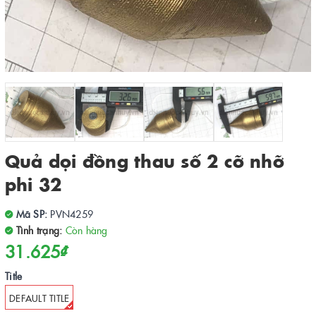
Quả dọi đồng thau số 2 cỡ nhỡ
phi 32
Mã SP:
PVN4259
Tình trạng:
Còn hàng
31.625₫
Title
DEFAULT TITLE