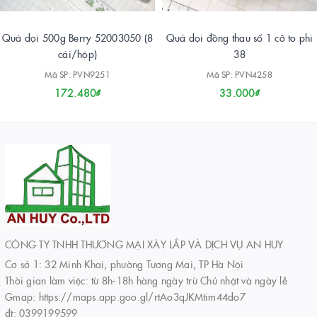
Quả dọi 500g Berry 52003050 (8
Quả dọi đồng thau số 1 cỡ to phi
cái/hộp)
38
Mã SP: PVN9251
Mã SP: PVN4258
172.480₫
33.000₫
CÔNG TY TNHH THƯƠNG MẠI XÂY LẮP VÀ DỊCH VỤ AN HUY
Cơ sở 1: 32 Minh Khai, phường Tương Mai, TP Hà Nội
Thời gian làm việc: từ 8h-18h hàng ngày trừ Chủ nhật và ngày lễ
Gmap: https://maps.app.goo.gl/rtAo3qJKMtim44do7
đt: 0399199599