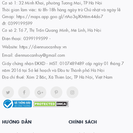
Cơ sở 1: 32 Minh Khai, phường Tương Mai, TP Hà Nội
Thời gian làm việc: từ 8h-18h hàng ngày trừ Chủ nhật và ngày lễ
Gmap: https://maps.app.goo.gl/rtAo3qJKMtim44do7
đt: 0399199599
Cơ sở 2: Tổ 7, Thị Trấn Quang Minh, Mê Linh, Hà Nội
Điện thoại:
0399199599
-
Website:
https://diennuocanhuy.vn
Email:
diennuocanhuy@gmail.com
Giấy chứng nhận ĐKKD - MST: 0107489489 cấp ngày 01 tháng 7
năm 2016 tại Sở kế hoạch và Đầu tư Thành phố Hà Nội
Địa chỉ thuế: Xóm 2 Bắc, Xã Thiên Lộc, TP Hà Nội, Việt Nam
HƯỚNG DẪN
CHÍNH SÁCH