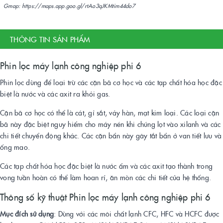
Gmap: https://maps.app.goo.gl/rtAo3qJKMtim44do7
THÔNG TIN SẢN PHẨM
Phin lọc máy lạnh công nghiệp phi 6
Phin lọc dùng để loại trừ các cặn bã cơ học và các tạp chất hóa học đặc
biệt là nước và các axit ra khỏi gas.
Cặn bã cơ học có thể là cát, gỉ sắt, vảy hàn, mạt kim loại. Các loại cặn
bã này đặc biệt nguy hiểm cho máy nén khi chúng lọt vào xilanh và các
chi tiết chuyển động khác. Các cặn bẩn này gây tắt bẩn ở van tiết lưu và
ống mao.
Các tạp chất hóa học đặc biệt là nước ẩm và các axit tạo thành trong
vong tuần hoàn có thể làm hoan rỉ, ăn mòn các chi tiết của hệ thống.
Thông số kỹ thuật Phin lọc máy lạnh công nghiệp phi 6
Mục đích sử dụng
: Dùng với các môi chất lạnh CFC, HFC và HCFC được