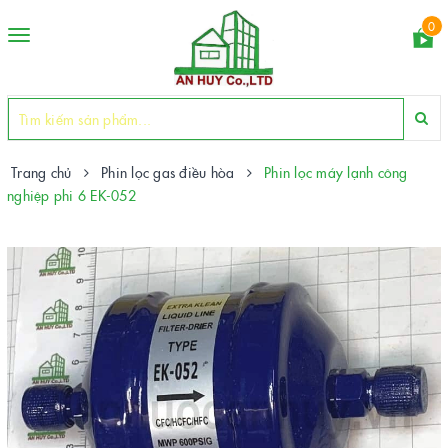
0
Toggle
navigation
Trang chủ
Phin lọc gas điều hòa
Phin lọc máy lạnh công
nghiệp phi 6 EK-052