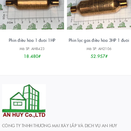
Phin điều hòa 1 đuôi 1HP
Phin lọc gas điều hòa 3HP 1 đuôi
Mã SP: AH8423
Mã SP: AH2106
18.480₫
52.957₫
CÔNG TY TNHH THƯƠNG MẠI XÂY LẮP VÀ DỊCH VỤ AN HUY