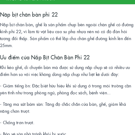
Năp bịt chân bàn phi 22
Nắp bịt chân bàn, ghế là sản phẩm chụp bên ngoài chân ghế có đường
kính phi 22, vì làm từ vật liệu cao su pha nhựa nên nó có độ đàn hôi
tương đối thấp. Sản phẩm có thể lắp cho chân ghế đường kính lên đến
25mm.
Ưu điểm của Nắp Bịt Chân Bàn Phi 22
Khi kéo ghế, di chuyển bàn mà được sử dụng nắp chụp sẽ có nhiều ưu
điểm hơn so với việc không dùng nắp chụp như liệt kê dưới đây:
- Giảm tiếng ồn: Đặc biệt hữu hiệu khi sử dụng ở trong môi trường cần
yên tĩnh như trong phòng ngủ, phòng đọc sách, bệnh viện...
- Tăng ma sát bám sàn: Tăng độ chắc chắn của bàn, ghế, giảm khả
năng chơn trượt.
- Chống trơn trượt.
- Bảo vệ sàn nhà tránh khỏi bị xước.