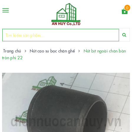
0
Toggle
navigation
Trang chủ
Nút cao su bọc chân ghế
Nút bịt ngoài chân bàn
tròn phi 22