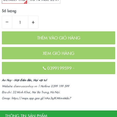
Số lượng
–
+
THÊM VÀO GIỎ HÀNG
XEM GIỎ HÀNG
0399199599
-
An Huy - Một điểm đến, Mọi vật tư!
Website:
diennuocanhuy.vn
| Hotline: 0399 199 599
Địa chỉ: 32 Minh Khai, Hai Bà Trưng, Hà Nội.
Gmap: https://maps.app.goo.gl/rtAo3qJKMtim44do7
THÔNG TIN SẢN PHẨM