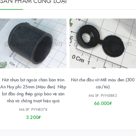
SẢN PHẨM CÙNG LOẠI
Nút nhựa bịt ngoài chân bàn tròn
Nút che đầu vít M8 màu đen (300
An Huy phi 25mm (Màu đen). Nắp
cái/túi)
bịt đầu ống thép giúp bảo vệ sàn
Mã SP: PVN5883
nhà và chống trượt hiệu quả
66.000₫
Mã SP: PVN8378
3.200₫