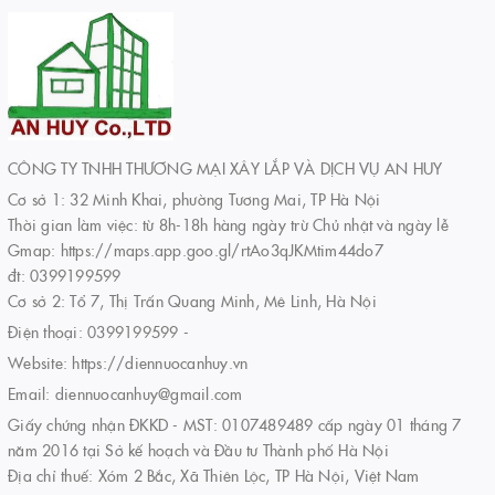
CÔNG TY TNHH THƯƠNG MẠI XÂY LẮP VÀ DỊCH VỤ AN HUY
Cơ sở 1: 32 Minh Khai, phường Tương Mai, TP Hà Nội
Thời gian làm việc: từ 8h-18h hàng ngày trừ Chủ nhật và ngày lễ
Gmap: https://maps.app.goo.gl/rtAo3qJKMtim44do7
đt: 0399199599
Cơ sở 2: Tổ 7, Thị Trấn Quang Minh, Mê Linh, Hà Nội
Điện thoại:
0399199599
-
Website:
https://diennuocanhuy.vn
Email:
diennuocanhuy@gmail.com
Giấy chứng nhận ĐKKD - MST: 0107489489 cấp ngày 01 tháng 7
năm 2016 tại Sở kế hoạch và Đầu tư Thành phố Hà Nội
Địa chỉ thuế: Xóm 2 Bắc, Xã Thiên Lộc, TP Hà Nội, Việt Nam