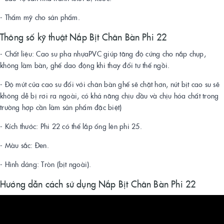
- Thẩm mỹ cho sản phẩm.
Thông số kỹ thuật Nắp Bịt Chân Bàn Phi 22
- Chất liệu: Cao su pha nhựaPVC giúp tăng độ cứng cho nắp chụp,
không làm bàn, ghế dao động khi thay đổi tư thế ngồi.
- Độ mút của cao su đối với chân bàn ghế sẽ chặt hơn, nút bịt cao su sẽ
không dễ bị rơi ra ngoài, có khả năng chịu dầu và chịu hóa chất trong
trường hợp cần làm sản phẩm đặc biệt)
- Kích thước: Phi 22 có thể lắp ống lên phi 25.
- Màu sắc: Đen.
- Hình dáng: Tròn (bịt ngoài).
Hướng dẫn cách sử dụng Nắp Bịt Chân Bàn Phi 22