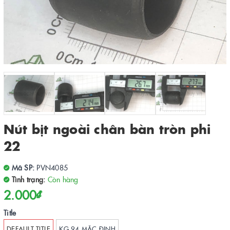
Nút bịt ngoài chân bàn tròn phi
22
Mã SP:
PVN4085
Tình trạng:
Còn hàng
2.000₫
Title
DEFAULT TITLE
KG 94 MẶC ĐỊNH