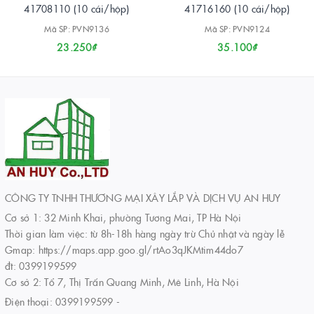
41708110 (10 cái/hộp)
41716160 (10 cái/hộp)
Mã SP: PVN9136
Mã SP: PVN9124
23.250₫
35.100₫
CÔNG TY TNHH THƯƠNG MẠI XÂY LẮP VÀ DỊCH VỤ AN HUY
Cơ sở 1: 32 Minh Khai, phường Tương Mai, TP Hà Nội
Thời gian làm việc: từ 8h-18h hàng ngày trừ Chủ nhật và ngày lễ
Gmap: https://maps.app.goo.gl/rtAo3qJKMtim44do7
đt: 0399199599
Cơ sở 2: Tổ 7, Thị Trấn Quang Minh, Mê Linh, Hà Nội
Điện thoại:
0399199599
-