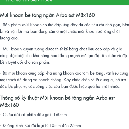
Mũi khoan bê tông ngắn Arbalest M8x160
- Sản phẩm Mũi Khoan có thể đáp ứng đầy đủ các tiêu chí nhỏ gọn, bền
bỉ và tiện lợi mà bạn đang cần ở một chiếc mũi khoan bê tông chất
lượng cao.
- Mũi khoan xuyên tường được thiết kế bằng chất liệu cao cấp và gia
công đặc biệt cho khả năng hoạt động mạnh mẽ tạo độ rắn chắc và độ
bền tuyệt đối cho sản phẩm.
- Bộ mũi khoan cung cấp khả năng khoan các tấm bê tông, vật liệu cứng
một cách dễ dàng và nhanh chóng. Đây chắc chắn sẽ là dụng cụ hỗ trợ
đắc lực phục vụ các công việc của bạn được hiệu quả hơn rất nhiều.
Thông số kỹ thuật Mũi khoan bê tông ngắn Arbalest
M8x160
- Chiều dài cả phần đầu gài: 160mm
- Đường kính: Có đủ loại từ 10mm đến 25mm