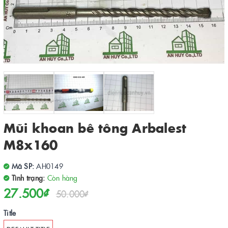
Mũi khoan bê tông Arbalest
M8x160
Mã SP:
AH0149
Tình trạng:
Còn hàng
27.500₫
50.000₫
Title