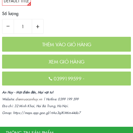
DEFAULT TITLE
Số lượng
–
+
THÊM VÀO GIỎ HÀNG
XEM GIỎ HÀNG
0399199599
-
An Huy - Một điểm đến, Mọi vật tư!
Website:
diennuocanhuy.vn
| Hotline: 0399 199 599
Địa chỉ: 32 Minh Khai, Hai Bà Trưng, Hà Nội.
Gmap: https://maps.app.goo.gl/rtAo3qJKMtim44do7
THÔNG TIN SẢN PHẨM