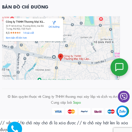
BẢN ĐỒ CHỈ ĐƯỜNG
© Bản quyền thuộc về
Công ty TNHH thương mại xây lắp và dịch vụ An Huy
Cung cấp bởi
Sapo
// viber
//từ chỗ này chở đi là xóa được
// từ chỗ này hất lên là xóa
được