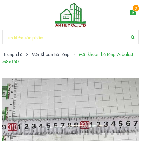
0
Toggle
navigation
Trang chủ
Mũi Khoan Bê Tông
Mũi khoan bê tông Arbalest
M8x160