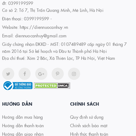
đt: 0399199599
Cơ sở 2: Tổ 7, Thị Trấn Quang Minh, Mê Linh, Hà Nội
Điện thoại:
0399199599
-
Website:
https://diennuocanhuy.vn
Email:
diennuocanhuy@gmail.com
Giấy chứng nhận ĐKKD - MST: 0107489489 cấp ngày 01 tháng 7
năm 2016 tại Sở kế hoạch và Đầu tư Thành phố Hà Nội
Địa chỉ thuế: Xóm 2 Bắc, Xã Thiên Lộc, TP Hà Nội, Việt Nam
HƯỚNG DẪN
CHÍNH SÁCH
Hướng dẫn mua hàng
Quy định sử dụng
Hướng dẫn thanh toán
Chính sách bảo mật
Hướng dẫn giao nhận
Hình thức thanh toán