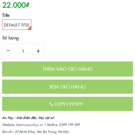
22.000₫
Title
DEFAULT TITLE
Số lượng
–
+
THÊM VÀO GIỎ HÀNG
XEM GIỎ HÀNG
0399199599
-
An Huy - Một điểm đến, Mọi vật tư!
Website:
diennuocanhuy.vn
| Hotline: 0399 199 599
Địa chỉ: 32 Minh Khai, Hai Bà Trưng, Hà Nội.