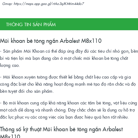
Gmap: https://maps.app.goo.gl/rtAo3qJKMtim44do7
THÔNG TIN SẢN PHẨM
Mũi khoan bê tông ngắn Arbalest M8x110
- Sản phẩm Mũi Khoan có thể đáp ứng đầy đủ các tiêu chí nhỏ gọn, bền
bỉ và tiện lợi mà bạn đang cần ở một chiếc mũi khoan bê tông chất
lượng cao.
- Mũi khoan xuyên tường được thiết kế bằng chất liệu cao cấp và gia
công đặc biệt cho khả năng hoạt động mạnh mẽ tạo độ rắn chắc và độ
bền tuyệt đối cho sản phẩm.
- Bộ mũi khoan cung cấp khả năng khoan các tấm bê tông, vật liệu cứng
một cách dễ dàng và nhanh chóng. Đây chắc chắn sẽ là dụng cụ hỗ trợ
đắc lực phục vụ các công việc của bạn được hiệu quả hơn rất nhiều.
Thông số kỹ thuật Mũi khoan bê tông ngắn Arbalest
M8x110