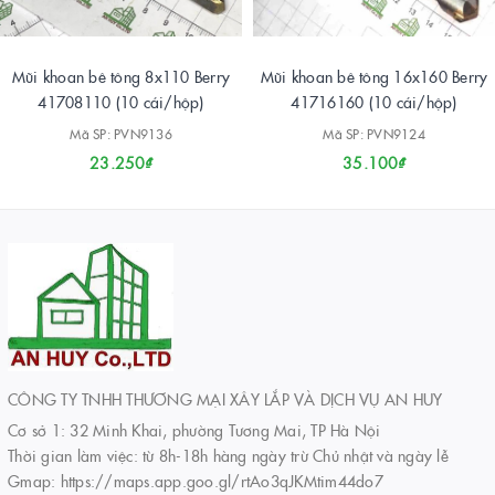
Mũi khoan bê tông 8x110 Berry
Mũi khoan bê tông 16x160 Berry
41708110 (10 cái/hộp)
41716160 (10 cái/hộp)
Mã SP: PVN9136
Mã SP: PVN9124
23.250₫
35.100₫
CÔNG TY TNHH THƯƠNG MẠI XÂY LẮP VÀ DỊCH VỤ AN HUY
Cơ sở 1: 32 Minh Khai, phường Tương Mai, TP Hà Nội
Thời gian làm việc: từ 8h-18h hàng ngày trừ Chủ nhật và ngày lễ
Gmap: https://maps.app.goo.gl/rtAo3qJKMtim44do7