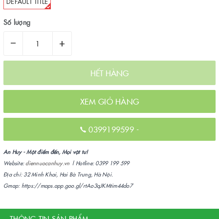
DEFAULT TITLE
Số lượng
–
+
HẾT HÀNG
XEM GIỎ HÀNG
0399199599
-
An Huy - Một điểm đến, Mọi vật tư!
Website:
diennuocanhuy.vn
| Hotline: 0399 199 599
Địa chỉ: 32 Minh Khai, Hai Bà Trưng, Hà Nội.
Gmap: https://maps.app.goo.gl/rtAo3qJKMtim44do7
THÔNG TIN SẢN PHẨM