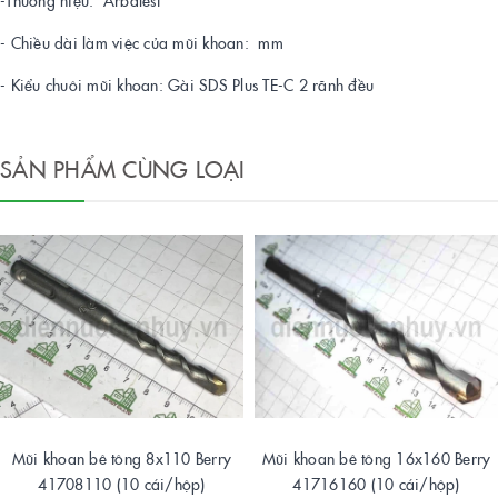
-Thương hiệu: Arbalest
- Chiều dài làm việc của mũi khoan: mm
- Kiểu chuôi mũi khoan: Gài SDS Plus TE-C 2 rãnh đều
SẢN PHẨM CÙNG LOẠI
Mũi khoan bê tông 8x110 Berry
Mũi khoan bê tông 16x160 Berry
41708110 (10 cái/hộp)
41716160 (10 cái/hộp)