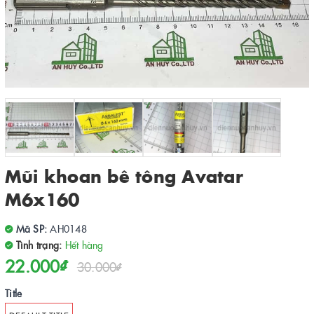
Mũi khoan bê tông Avatar
M6x160
Mã SP:
AH0148
Tình trạng:
Hết hàng
22.000₫
30.000₫
Title