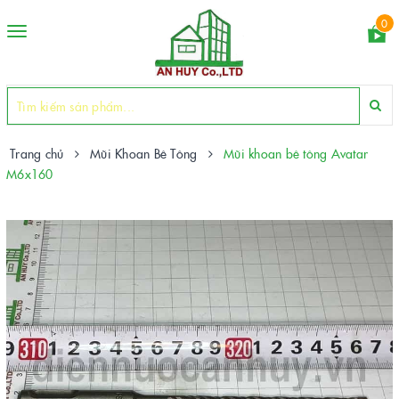
0
Toggle
navigation
Trang chủ
Mũi Khoan Bê Tông
Mũi khoan bê tông Avatar
M6x160