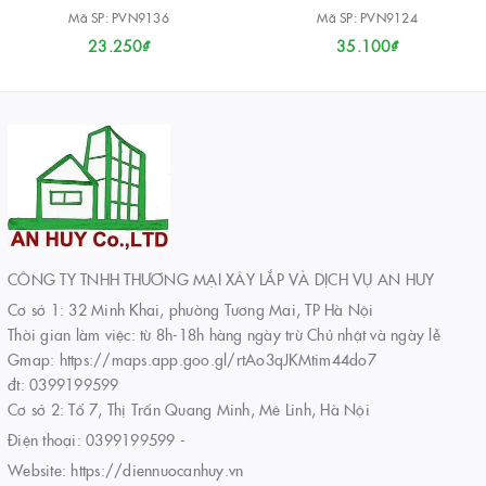
Mã SP: PVN9136
Mã SP: PVN9124
23.250₫
35.100₫
CÔNG TY TNHH THƯƠNG MẠI XÂY LẮP VÀ DỊCH VỤ AN HUY
Cơ sở 1: 32 Minh Khai, phường Tương Mai, TP Hà Nội
Thời gian làm việc: từ 8h-18h hàng ngày trừ Chủ nhật và ngày lễ
Gmap: https://maps.app.goo.gl/rtAo3qJKMtim44do7
đt: 0399199599
Cơ sở 2: Tổ 7, Thị Trấn Quang Minh, Mê Linh, Hà Nội
Điện thoại:
0399199599
-
Website:
https://diennuocanhuy.vn