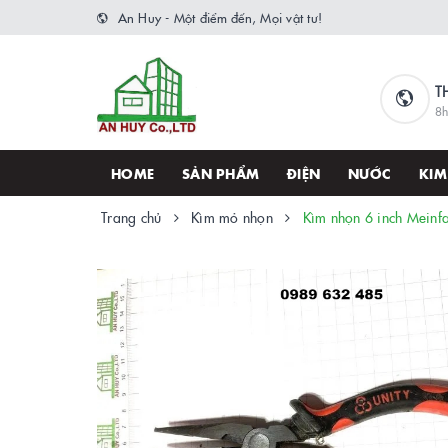
An Huy - Một điểm đến, Mọi vật tư!
T
8h
HOME
SẢN PHẨM
ĐIỆN
NƯỚC
KIM
Trang chủ
Kìm mỏ nhọn
Kìm nhọn 6 inch Meinf