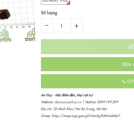
Số lượng
–
+
H
XEM 
03
An Huy - Một điểm đến, Mọi vật tư!
Website:
diennuocanhuy.vn
| Hotline: 0399 199 599
Địa chỉ: 32 Minh Khai, Hai Bà Trưng, Hà Nội.
Gmap: https://maps.app.goo.gl/rtAo3qJKMtim44do7