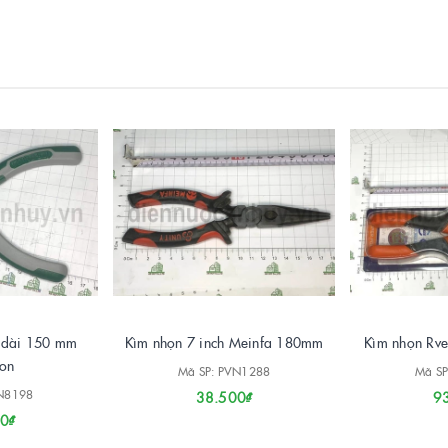
h dài 150 mm
Kìm nhọn 7 inch Meinfa 180mm
Kìm nhọn Rv
ion
Mã SP: PVN1288
Mã SP
VN8198
38.500₫
9
0₫