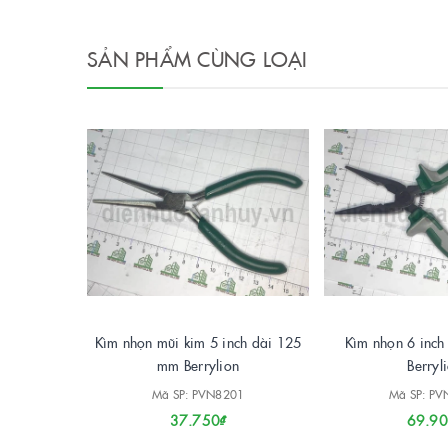
SẢN PHẨM CÙNG LOẠI
Kìm nhọn mũi kim 5 inch dài 125
Kìm nhọn 6 inc
mm Berrylion
Berryl
Mã SP: PVN8201
Mã SP: P
37.750₫
69.90