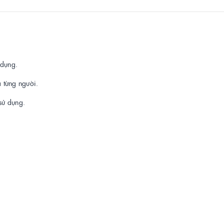
 dụng.
a từng người.
sử dụng.