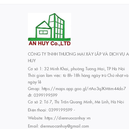
CÔNG TY TNHH THƯƠNG MẠI XÂY LẮP VÀ DỊCH VỤ 
HUY
Cơ sở 1: 32 Minh Khai, phường Tương Mai, TP Hà Nội
Thời gian làm việc: từ 8h-18h hàng ngày trừ Chủ nhật và
ngày lễ
Gmap: https://maps.app.goo.gl/rtAo3qJKMtim44do7
đt: 0399199599
Cơ sở 2: Tổ 7, Thị Trấn Quang Minh, Mê Linh, Hà Nội
Điện thoại:
0399199599
-
Website:
https://diennuocanhuy.vn
Email:
diennuocanhuy@gmail.com