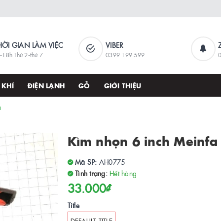
HỜI GIAN LÀM VIỆC
VIBER
-18h Thứ 2-thứ 7
0399 199 599
 KHÍ
ĐIỆN LẠNH
GỖ
GIỚI THIỆU
a
Kìm nhọn 6 inch Meinfa
Mã SP:
AH0775
Tình trạng:
Hết hàng
33.000₫
Title
DEFAULT TITLE