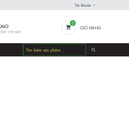
Tài khoản
0
ZALO
GIỎ HÀNG
0399 199 599