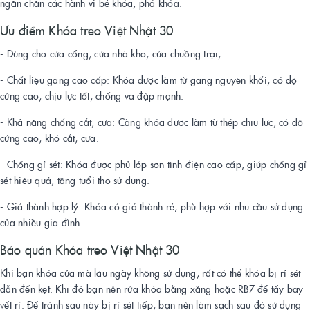
ngăn chặn các hành vi bẻ khóa, phá khóa.
Ưu điểm Khóa treo Việt Nhật 30
- Dùng cho cửa cổng, cửa nhà kho, cửa chuồng trại,...
- Chất liệu gang cao cấp: Khóa được làm từ gang nguyên khối, có độ
cứng cao, chịu lực tốt, chống va đập mạnh.
- Khả năng chống cắt, cưa: Càng khóa được làm từ thép chịu lực, có độ
cứng cao, khó cắt, cưa.
- Chống gỉ sét: Khóa được phủ lớp sơn tĩnh điện cao cấp, giúp chống gỉ
sét hiệu quả, tăng tuổi thọ sử dụng.
- Giá thành hợp lý: Khóa có giá thành rẻ, phù hợp với nhu cầu sử dụng
của nhiều gia đình.
Bảo quản Khóa treo Việt Nhật 30
Khi bạn khóa cửa mà lâu ngày không sử dụng, rất có thể khóa bị rỉ sét
dẫn đến kẹt. Khi đó bạn nên rửa khóa bằng xăng hoặc RB7 để tẩy bay
vết rỉ. Để tránh sau này bị rỉ sét tiếp, bạn nên làm sạch sau đó sử dụng