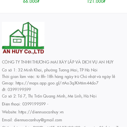
66.000₫
121.000₫
CÔNG TY TNHH THƯƠNG MẠI XÂY LẮP VÀ DỊCH VỤ AN HUY
Cơ sở 1: 32 Minh Khai, phường Tương Mai, TP Hà Nội
Thời gian làm việc: từ 8h-18h hàng ngày trừ Chủ nhật và ngày lễ
Gmap: https://maps.app.goo.gl/rtAo3qJKMtim44do7
đt: 0399199599
Cơ sở 2: Tổ 7, Thị Trấn Quang Minh, Mê Linh, Hà Nội
Điện thoại:
0399199599
-
Website:
https://diennuocanhuy.vn
Email:
diennuocanhuy@gmail.com