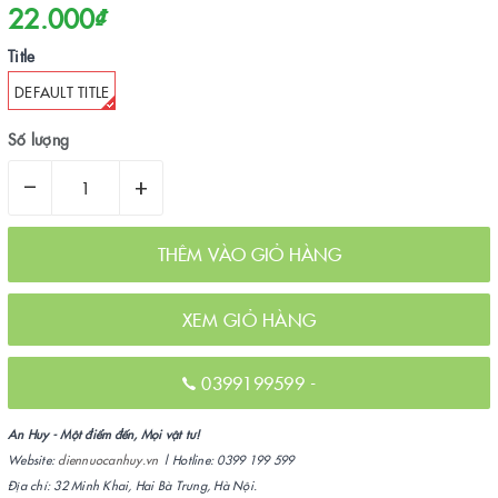
22.000₫
Title
DEFAULT TITLE
Số lượng
–
+
THÊM VÀO GIỎ HÀNG
XEM GIỎ HÀNG
0399199599
-
An Huy - Một điểm đến, Mọi vật tư!
Website:
diennuocanhuy.vn
| Hotline: 0399 199 599
Địa chỉ: 32 Minh Khai, Hai Bà Trưng, Hà Nội.