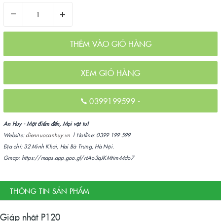
–
+
THÊM VÀO GIỎ HÀNG
XEM GIỎ HÀNG
0399199599
-
An Huy - Một điểm đến, Mọi vật tư!
Website:
diennuocanhuy.vn
| Hotline: 0399 199 599
Địa chỉ: 32 Minh Khai, Hai Bà Trưng, Hà Nội.
Gmap: https://maps.app.goo.gl/rtAo3qJKMtim44do7
THÔNG TIN SẢN PHẨM
Giáp nhật P120