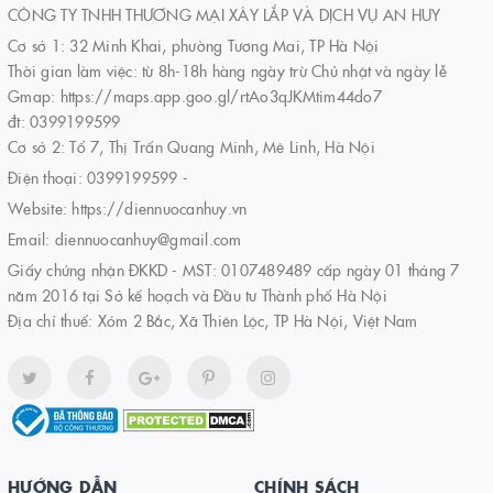
CÔNG TY TNHH THƯƠNG MẠI XÂY LẮP VÀ DỊCH VỤ AN HUY
Cơ sở 1: 32 Minh Khai, phường Tương Mai, TP Hà Nội
Thời gian làm việc: từ 8h-18h hàng ngày trừ Chủ nhật và ngày lễ
Gmap: https://maps.app.goo.gl/rtAo3qJKMtim44do7
đt: 0399199599
Cơ sở 2: Tổ 7, Thị Trấn Quang Minh, Mê Linh, Hà Nội
Điện thoại:
0399199599
-
Website:
https://diennuocanhuy.vn
Email:
diennuocanhuy@gmail.com
Giấy chứng nhận ĐKKD - MST: 0107489489 cấp ngày 01 tháng 7
năm 2016 tại Sở kế hoạch và Đầu tư Thành phố Hà Nội
Địa chỉ thuế: Xóm 2 Bắc, Xã Thiên Lộc, TP Hà Nội, Việt Nam
HƯỚNG DẪN
CHÍNH SÁCH