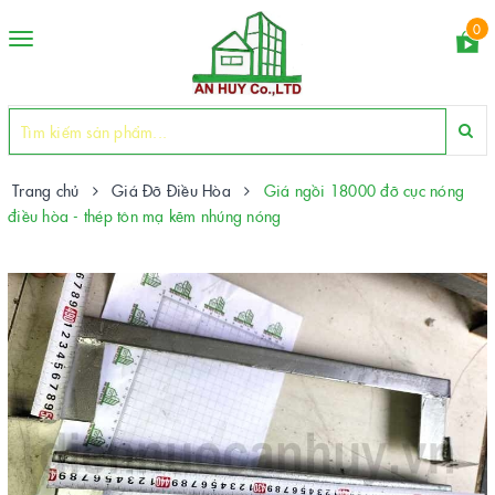
0
Toggle
navigation
Trang chủ
Giá Đỡ Điều Hòa
Giá ngồi 18000 đỡ cục nóng
điều hòa - thép tôn mạ kẽm nhúng nóng