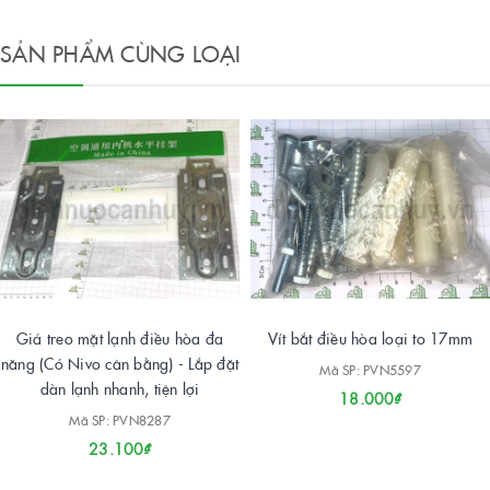
SẢN PHẨM CÙNG LOẠI
Giá treo mặt lạnh điều hòa đa
Vít bắt điều hòa loại to 17mm
năng (Có Nivo cân bằng) - Lắp đặt
Mã SP: PVN5597
dàn lạnh nhanh, tiện lợi
18.000₫
Mã SP: PVN8287
23.100₫