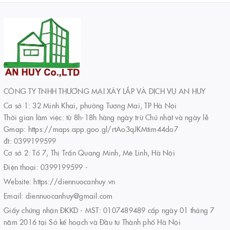
CÔNG TY TNHH THƯƠNG MẠI XÂY LẮP VÀ DỊCH VỤ AN HUY
Cơ sở 1: 32 Minh Khai, phường Tương Mai, TP Hà Nội
Thời gian làm việc: từ 8h-18h hàng ngày trừ Chủ nhật và ngày lễ
Gmap: https://maps.app.goo.gl/rtAo3qJKMtim44do7
đt: 0399199599
Cơ sở 2: Tổ 7, Thị Trấn Quang Minh, Mê Linh, Hà Nội
Điện thoại:
0399199599
-
Website:
https://diennuocanhuy.vn
Email:
diennuocanhuy@gmail.com
Giấy chứng nhận ĐKKD - MST: 0107489489 cấp ngày 01 tháng 7
năm 2016 tại Sở kế hoạch và Đầu tư Thành phố Hà Nội