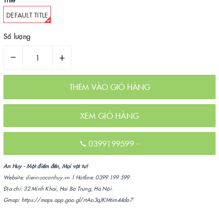
DEFAULT TITLE
Số lượng
–
+
THÊM VÀO GIỎ HÀNG
XEM GIỎ HÀNG
0399199599
-
An Huy - Một điểm đến, Mọi vật tư!
Website:
diennuocanhuy.vn
| Hotline: 0399 199 599
Địa chỉ: 32 Minh Khai, Hai Bà Trưng, Hà Nội.
Gmap: https://maps.app.goo.gl/rtAo3qJKMtim44do7