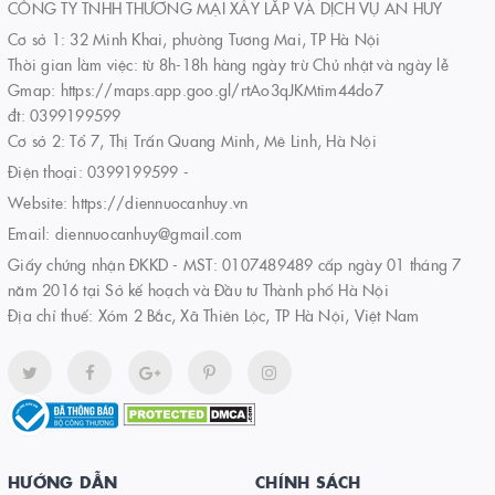
CÔNG TY TNHH THƯƠNG MẠI XÂY LẮP VÀ DỊCH VỤ AN HUY
Cơ sở 1: 32 Minh Khai, phường Tương Mai, TP Hà Nội
Thời gian làm việc: từ 8h-18h hàng ngày trừ Chủ nhật và ngày lễ
Gmap: https://maps.app.goo.gl/rtAo3qJKMtim44do7
đt: 0399199599
Cơ sở 2: Tổ 7, Thị Trấn Quang Minh, Mê Linh, Hà Nội
Điện thoại:
0399199599
-
Website:
https://diennuocanhuy.vn
Email:
diennuocanhuy@gmail.com
Giấy chứng nhận ĐKKD - MST: 0107489489 cấp ngày 01 tháng 7
năm 2016 tại Sở kế hoạch và Đầu tư Thành phố Hà Nội
Địa chỉ thuế: Xóm 2 Bắc, Xã Thiên Lộc, TP Hà Nội, Việt Nam
HƯỚNG DẪN
CHÍNH SÁCH