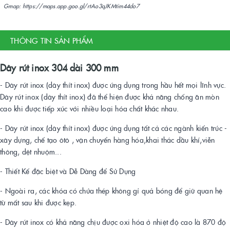
Gmap: https://maps.app.goo.gl/rtAo3qJKMtim44do7
THÔNG TIN SẢN PHẨM
Dây rút inox 304 dài 300 mm
- Dây rút inox (dây thít inox) được ứng dụng trong hầu hết mọi lĩnh vực.
Dây rút inox (dây thít inox) đã thể hiện được khả năng chống ăn mòn
cao khi được tiếp xúc với nhiều loại hóa chất khác nhau.
- Dây rút inox (dây thít inox) được ứng dụng tất cả các ngành kiến trúc -
xây dựng, chế tạo ôtô , vận chuyển hàng hóa,khai thác dầu khí,viễn
thông, dệt nhuộm...
- Thiết Kế đặc biệt và Dễ Dàng để Sử Dụng
- Ngoài ra, các khóa có chứa thép không gỉ quả bóng để giữ quan hệ
từ mất sau khi được kẹp.
- Dây rút inox có khả năng chịu được oxi hóa ở nhiệt độ cao là 870 độ