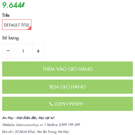
9.644₫
Title
DEFAULT TITLE
Số lượng
–
+
THÊM VÀO GIỎ HÀNG
XEM GIỎ HÀNG
0399199599
-
An Huy - Một điểm đến, Mọi vật tư!
Website:
diennuocanhuy.vn
| Hotline: 0399 199 599
Địa chỉ: 32 Minh Khai, Hai Bà Trưng, Hà Nội.