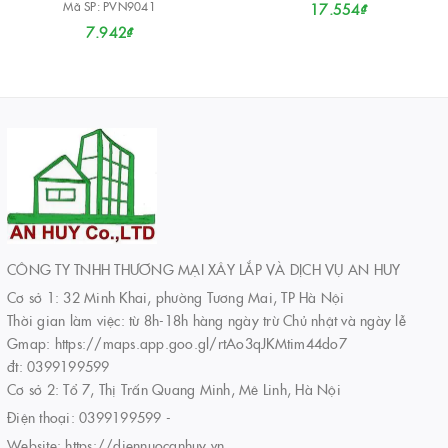
Mã SP: PVN9041
17.554₫
7.942₫
CÔNG TY TNHH THƯƠNG MẠI XÂY LẮP VÀ DỊCH VỤ AN HUY
Cơ sở 1: 32 Minh Khai, phường Tương Mai, TP Hà Nội
Thời gian làm việc: từ 8h-18h hàng ngày trừ Chủ nhật và ngày lễ
Gmap: https://maps.app.goo.gl/rtAo3qJKMtim44do7
đt: 0399199599
Cơ sở 2: Tổ 7, Thị Trấn Quang Minh, Mê Linh, Hà Nội
Điện thoại:
0399199599
-
Website:
https://diennuocanhuy.vn