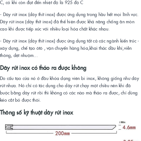
C, có khi còn đạt đến nhiệt độ là 925 độ C
- Dây rút inox (dây thít inox) được ứng dụng trong hầu hết mọi lĩnh vực.
Dây rút inox (dây thít inox) đã thể hiện được khả năng chống ăn mòn
cao khi được tiếp xúc với nhiều loại hóa chất khác nhau.
- Dây rút inox (dây thít inox) được ứng dụng tất cả các ngành kiến trúc -
xây dựng, chế tạo ôtô , vận chuyển hàng hóa,khai thác dầu khí,viễn
thông, dệt nhuộm...
Dây rút inox có tháo ra được không
Do cấu tạo của nó ở đầu khóa dạng viên bi inox, không giống như dây
rút nhựa. Nó chỉ có tác dụng cho dây rút chạy một chiều nên khi đã
buộc bằng dây rút rồi thì không có các nào mà tháo ra được, chỉ dùng
kéo cắt bỏ được thôi.
Thông số kỹ thuật dây rút inox