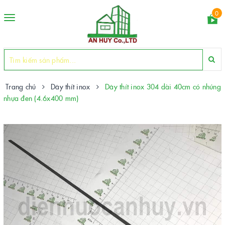
0
Toggle
navigation
Trang chủ
Dây thít inox
Dây thít inox 304 dài 40cm có nhúng
nhựa đen (4.6x400 mm)