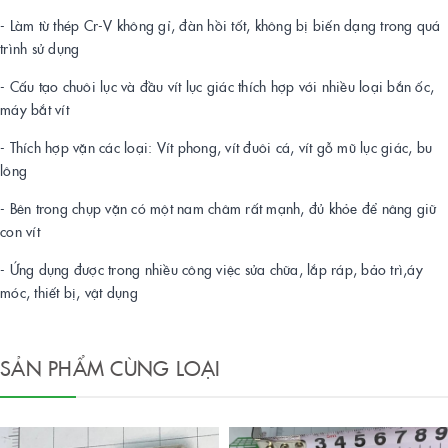
- Làm từ thép Cr-V không gỉ, đàn hồi tốt, không bị biến dạng trong quá
trình sử dụng
- Cấu tạo chuôi lục và đầu vít lục giác thích hợp với nhiều loại bắn ốc,
máy bắt vít
- Thích hợp vặn các loại: Vít phong, vít đuôi cá, vít gỗ mũ lục giác, bu
lông
- Bên trong chụp vặn có một nam châm rất mạnh, đủ khỏe để nâng giữ
con vít
- Ứng dụng được trong nhiều công việc sửa chữa, lắp ráp, bảo trì,áy
móc, thiết bị, vật dụng
SẢN PHẨM CÙNG LOẠI