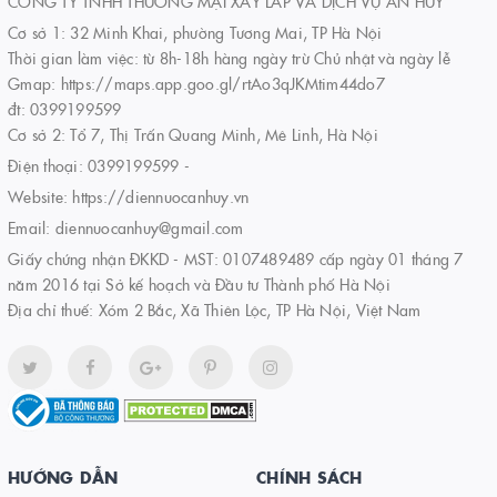
CÔNG TY TNHH THƯƠNG MẠI XÂY LẮP VÀ DỊCH VỤ AN HUY
Cơ sở 1: 32 Minh Khai, phường Tương Mai, TP Hà Nội
Thời gian làm việc: từ 8h-18h hàng ngày trừ Chủ nhật và ngày lễ
Gmap: https://maps.app.goo.gl/rtAo3qJKMtim44do7
đt: 0399199599
Cơ sở 2: Tổ 7, Thị Trấn Quang Minh, Mê Linh, Hà Nội
Điện thoại:
0399199599
-
Website:
https://diennuocanhuy.vn
Email:
diennuocanhuy@gmail.com
Giấy chứng nhận ĐKKD - MST: 0107489489 cấp ngày 01 tháng 7
năm 2016 tại Sở kế hoạch và Đầu tư Thành phố Hà Nội
Địa chỉ thuế: Xóm 2 Bắc, Xã Thiên Lộc, TP Hà Nội, Việt Nam
HƯỚNG DẪN
CHÍNH SÁCH