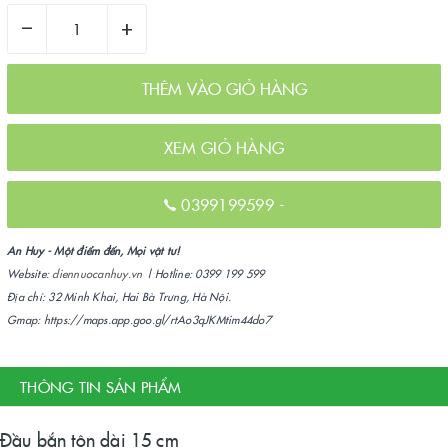
–
+
THÊM VÀO GIỎ HÀNG
XEM GIỎ HÀNG
0399199599
-
An Huy - Một điểm đến, Mọi vật tư!
Website:
diennuocanhuy.vn
| Hotline: 0399 199 599
Địa chỉ: 32 Minh Khai, Hai Bà Trưng, Hà Nội.
Gmap: https://maps.app.goo.gl/rtAo3qJKMtim44do7
THÔNG TIN SẢN PHẨM
Đầu bắn tôn dài 15 cm