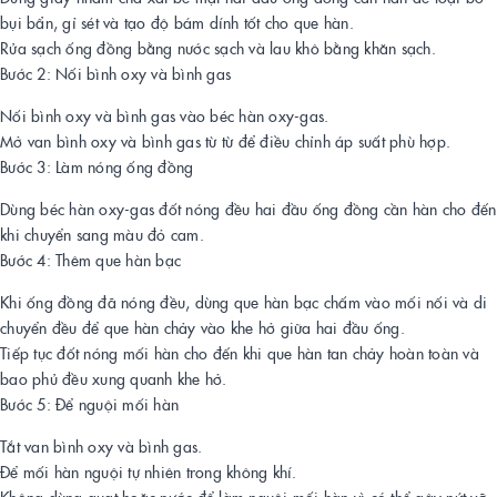
bụi bẩn, gỉ sét và tạo độ bám dính tốt cho que hàn.
Rửa sạch ống đồng bằng nước sạch và lau khô bằng khăn sạch.
Bước 2: Nối bình oxy và bình gas
Nối bình oxy và bình gas vào béc hàn oxy-gas.
Mở van bình oxy và bình gas từ từ để điều chỉnh áp suất phù hợp.
Bước 3: Làm nóng ống đồng
Dùng béc hàn oxy-gas đốt nóng đều hai đầu ống đồng cần hàn cho đến
khi chuyển sang màu đỏ cam.
Bước 4: Thêm que hàn bạc
Khi ống đồng đã nóng đều, dùng que hàn bạc chấm vào mối nối và di
chuyển đều để que hàn chảy vào khe hở giữa hai đầu ống.
Tiếp tục đốt nóng mối hàn cho đến khi que hàn tan chảy hoàn toàn và
bao phủ đều xung quanh khe hở.
Bước 5: Để nguội mối hàn
Tắt van bình oxy và bình gas.
Để mối hàn nguội tự nhiên trong không khí.
Không dùng quạt hoặc nước để làm nguội mối hàn vì có thể gây nứt vỡ.