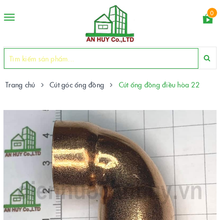
0
Toggle
navigation
Trang chủ
Cút góc ống đồng
Cút ống đồng điều hòa 22