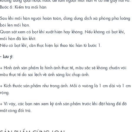
Bước 6: Kiểm tra mối hàn
Sau khi mối hàn nguội hoàn toàn, dùng dung dịch xà phòng pha loãng
bôi lên mối hàn.
Quan sát xem có bọt khí xuất hiện hay không. Nếu không có bọt khí,
mối hàn đã kín khít.
Nếu có bọt khí, cần thực hiện lại thao tác hàn từ bước 1.
- Lưu ý:
+ Hình ảnh sản phẩm là hình ảnh thực tế, mầu sắc sẽ không chuẩn với
mầu thực tế do sai lệch về ánh sáng lúc chụp ảnh.
+ Kích thước sản phẩm như trong ảnh. Mỗi ô vuông là 1 cm dài và 1 cm
rộng.
+ Vì vậy, các bạn nên xem kỹ ảnh sản phẩm trước khi đặt hàng để đỡ
mất công đổi trả.