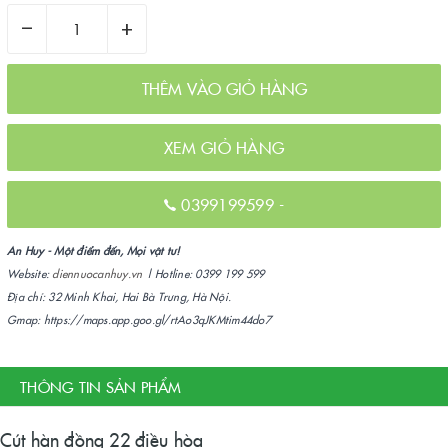
–
+
THÊM VÀO GIỎ HÀNG
XEM GIỎ HÀNG
0399199599
-
An Huy - Một điểm đến, Mọi vật tư!
Website:
diennuocanhuy.vn
| Hotline: 0399 199 599
Địa chỉ: 32 Minh Khai, Hai Bà Trưng, Hà Nội.
Gmap: https://maps.app.goo.gl/rtAo3qJKMtim44do7
THÔNG TIN SẢN PHẨM
Cút hàn đồng 22 điều hòa