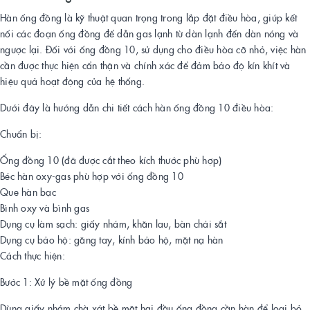
Hàn ống đồng là kỹ thuật quan trọng trong lắp đặt điều hòa, giúp kết
nối các đoạn ống đồng để dẫn gas lạnh từ dàn lạnh đến dàn nóng và
ngược lại. Đối với ống đồng 10, sử dụng cho điều hòa cỡ nhỏ, việc hàn
cần được thực hiện cẩn thận và chính xác để đảm bảo độ kín khít và
hiệu quả hoạt động của hệ thống.
Dưới đây là hướng dẫn chi tiết cách hàn ống đồng 10 điều hòa:
Chuẩn bị:
Ống đồng 10 (đã được cắt theo kích thước phù hợp)
Béc hàn oxy-gas phù hợp với ống đồng 10
Que hàn bạc
Bình oxy và bình gas
Dụng cụ làm sạch: giấy nhám, khăn lau, bàn chải sắt
Dụng cụ bảo hộ: găng tay, kính bảo hộ, mặt nạ hàn
Cách thực hiện:
Bước 1: Xử lý bề mặt ống đồng
Dùng giấy nhám chà xát bề mặt hai đầu ống đồng cần hàn để loại bỏ