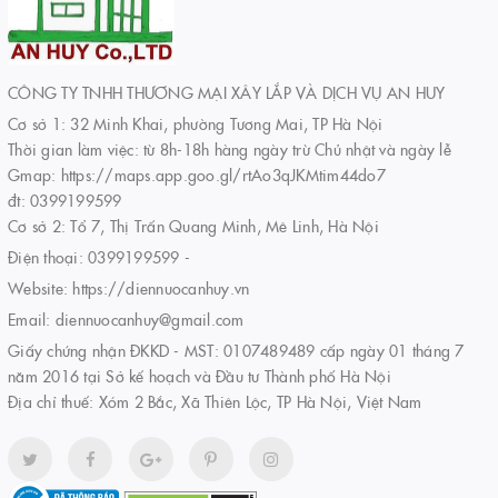
CÔNG TY TNHH THƯƠNG MẠI XÂY LẮP VÀ DỊCH VỤ AN HUY
Cơ sở 1: 32 Minh Khai, phường Tương Mai, TP Hà Nội
Thời gian làm việc: từ 8h-18h hàng ngày trừ Chủ nhật và ngày lễ
Gmap: https://maps.app.goo.gl/rtAo3qJKMtim44do7
đt: 0399199599
Cơ sở 2: Tổ 7, Thị Trấn Quang Minh, Mê Linh, Hà Nội
Điện thoại:
0399199599
-
Website:
https://diennuocanhuy.vn
Email:
diennuocanhuy@gmail.com
Giấy chứng nhận ĐKKD - MST: 0107489489 cấp ngày 01 tháng 7
năm 2016 tại Sở kế hoạch và Đầu tư Thành phố Hà Nội
Địa chỉ thuế: Xóm 2 Bắc, Xã Thiên Lộc, TP Hà Nội, Việt Nam