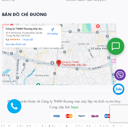
BẢN ĐỒ CHỈ ĐƯỜNG
© Bản quyền thuộc về
Công ty TNHH thương mại xây lắp và dịch vụ An Huy
Cung cấp bởi
Sapo
// viber
//từ chỗ này chở đi là xóa được
// từ chỗ này hất lên là xóa