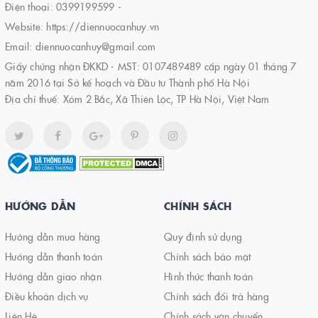
Điện thoại:
0399199599
-
Website:
https://diennuocanhuy.vn
Email:
diennuocanhuy@gmail.com
Giấy chứng nhận ĐKKD - MST: 0107489489 cấp ngày 01 tháng 7
năm 2016 tại Sở kế hoạch và Đầu tư Thành phố Hà Nội
Địa chỉ thuế: Xóm 2 Bắc, Xã Thiên Lộc, TP Hà Nội, Việt Nam
HƯỚNG DẪN
CHÍNH SÁCH
Hướng dẫn mua hàng
Quy định sử dụng
Hướng dẫn thanh toán
Chính sách bảo mật
Hướng dẫn giao nhận
Hình thức thanh toán
Điều khoản dịch vụ
Chính sách đổi trả hàng
Liên Hệ
Chính sách vận chuyển