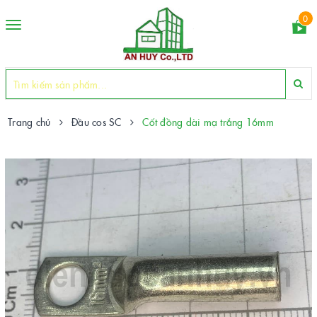
0
Toggle
navigation
Trang chủ
Đầu cos SC
Cốt đồng dài mạ trắng 16mm