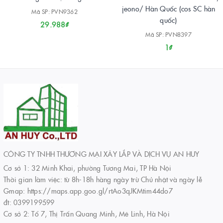
jeono/ Hàn Quốc (cos SC hàn
Mã SP: PVN9362
quốc)
29.988₫
Mã SP: PVN8397
1₫
CÔNG TY TNHH THƯƠNG MẠI XÂY LẮP VÀ DỊCH VỤ AN HUY
Cơ sở 1: 32 Minh Khai, phường Tương Mai, TP Hà Nội
Thời gian làm việc: từ 8h-18h hàng ngày trừ Chủ nhật và ngày lễ
Gmap: https://maps.app.goo.gl/rtAo3qJKMtim44do7
đt: 0399199599
Cơ sở 2: Tổ 7, Thị Trấn Quang Minh, Mê Linh, Hà Nội