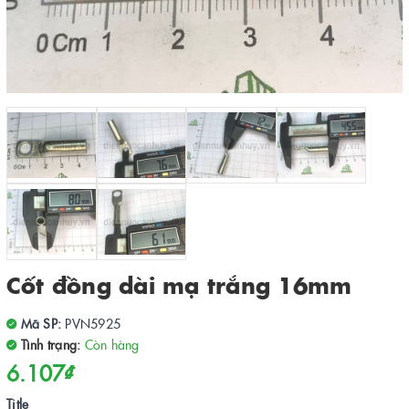
Cốt đồng dài mạ trắng 16mm
Mã SP:
PVN5925
Tình trạng:
Còn hàng
6.107₫
Title