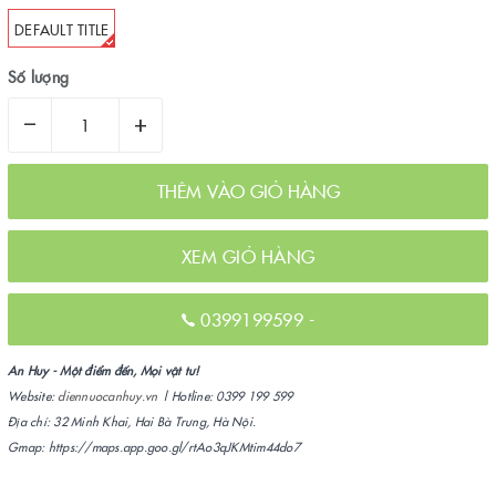
DEFAULT TITLE
Số lượng
–
+
THÊM VÀO GIỎ HÀNG
XEM GIỎ HÀNG
0399199599
-
An Huy - Một điểm đến, Mọi vật tư!
Website:
diennuocanhuy.vn
| Hotline: 0399 199 599
Địa chỉ: 32 Minh Khai, Hai Bà Trưng, Hà Nội.
Gmap: https://maps.app.goo.gl/rtAo3qJKMtim44do7