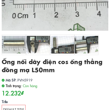
Ống nối dây điện cos ống thẳng
đồng mạ L50mm
Mã SP:
PVN5919
Tình trạng:
Còn hàng
12.232₫
Title
DEFAULT TITLE