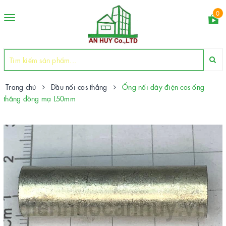
0
Toggle
navigation
Trang chủ
Đầu nối cos thẳng
Ống nối dây điện cos ống
thẳng đồng mạ L50mm