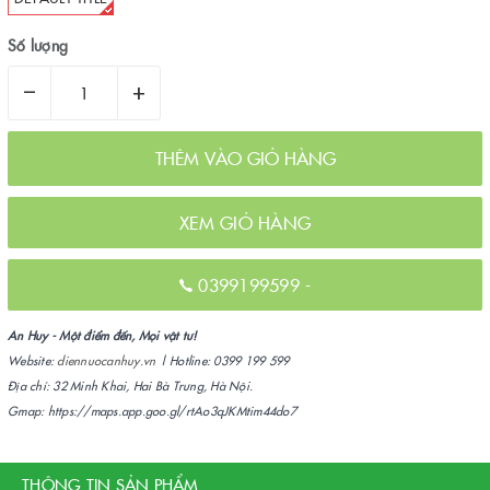
Số lượng
–
+
THÊM VÀO GIỎ HÀNG
XEM GIỎ HÀNG
0399199599
-
An Huy - Một điểm đến, Mọi vật tư!
Website:
diennuocanhuy.vn
| Hotline: 0399 199 599
Địa chỉ: 32 Minh Khai, Hai Bà Trưng, Hà Nội.
Gmap: https://maps.app.goo.gl/rtAo3qJKMtim44do7
THÔNG TIN SẢN PHẨM