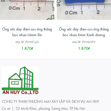
Ống nối dây điện cos ống thẳng
Ống nối dây điện cos ống thẳng
bọc nhựa L6mm Đỏ
bọc nhựa 6mm Xanh dương
Mã SP: PVN5145
Mã SP: PVN6399
1.870₫
1.870₫
CÔNG TY TNHH THƯƠNG MẠI XÂY LẮP VÀ DỊCH VỤ AN HUY
Cơ sở 1: 32 Minh Khai, phường Tương Mai, TP Hà Nội