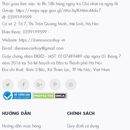
Thời gian làm việc: từ 8h-18h hàng ngày trừ Chủ nhật và ngày lễ
Gmap: https://maps.app.goo.gl/rtAo3qJKMtim44do7
đt: 0399199599
Cơ sở 2: Tổ 7, Thị Trấn Quang Minh, Mê Linh, Hà Nội
Điện thoại:
0399199599
-
Website:
https://diennuocanhuy.vn
Email:
diennuocanhuy@gmail.com
Giấy chứng nhận ĐKKD - MST: 0107489489 cấp ngày 01 tháng 7
năm 2016 tại Sở kế hoạch và Đầu tư Thành phố Hà Nội
Địa chỉ thuế: Xóm 2 Bắc, Xã Thiên Lộc, TP Hà Nội, Việt Nam
HƯỚNG DẪN
CHÍNH SÁCH
Hướng dẫn mua hàng
Quy định sử dụng