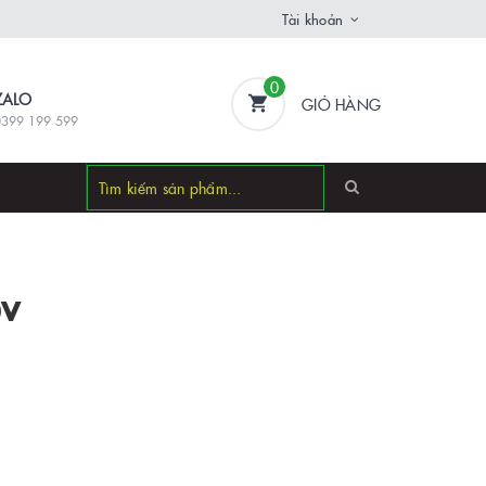
Tài khoản
0
ZALO
GIỎ HÀNG
0399 199 599
0V