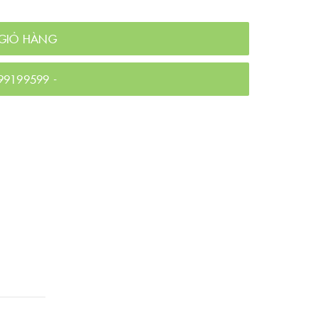
GIỎ HÀNG
99199599
-