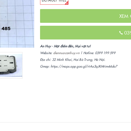
XEM 
03
An Huy - Một điểm đến, Mọi vật tư!
Website:
diennuocanhuy.vn
| Hotline: 0399 199 599
Địa chỉ: 32 Minh Khai, Hai Bà Trưng, Hà Nội.
Gmap: https://maps.app.goo.gl/rtAo3qJKMtim44do7