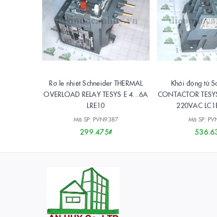
Rơ le nhiệt Schneider THERMAL
Khởi động từ S
OVERLOAD RELAY TESYS E 4...6A
CONTACTOR TESY
LRE10
220VAC LC1
Mã SP: PVN9387
Mã SP: P
299.475₫
536.6