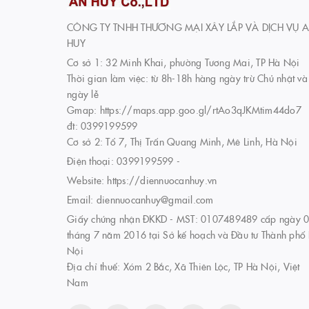
CÔNG TY TNHH THƯƠNG MẠI XÂY LẮP VÀ DỊCH VỤ 
HUY
Cơ sở 1: 32 Minh Khai, phường Tương Mai, TP Hà Nội
Thời gian làm việc: từ 8h-18h hàng ngày trừ Chủ nhật và
ngày lễ
Gmap: https://maps.app.goo.gl/rtAo3qJKMtim44do7
đt: 0399199599
Cơ sở 2: Tổ 7, Thị Trấn Quang Minh, Mê Linh, Hà Nội
Điện thoại:
0399199599
-
Website:
https://diennuocanhuy.vn
Email:
diennuocanhuy@gmail.com
Giấy chứng nhận ĐKKD - MST: 0107489489 cấp ngày 
tháng 7 năm 2016 tại Sở kế hoạch và Đầu tư Thành phố
Nội
Địa chỉ thuế: Xóm 2 Bắc, Xã Thiên Lộc, TP Hà Nội, Việt
Nam