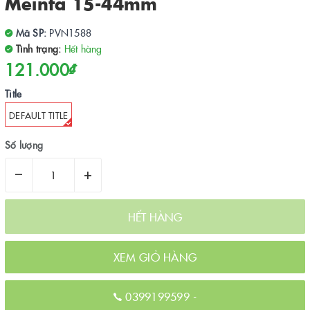
Meinfa 15-44mm
Mã SP:
PVN1588
Tình trạng:
Hết hàng
121.000₫
Title
DEFAULT TITLE
Số lượng
–
+
HẾT HÀNG
XEM GIỎ HÀNG
0399199599
-