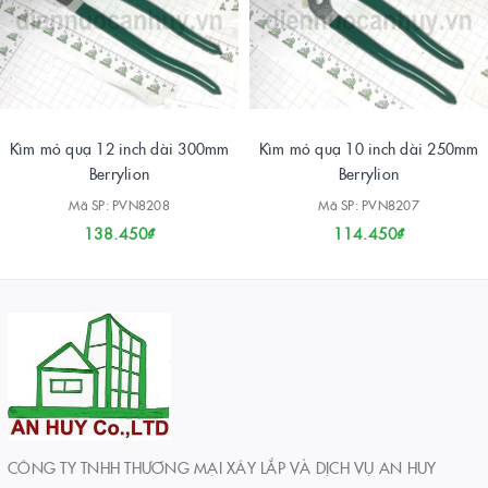
Kìm mỏ quạ 12 inch dài 300mm
Kìm mỏ quạ 10 inch dài 250mm
Berrylion
Berrylion
Mã SP: PVN8208
Mã SP: PVN8207
138.450₫
114.450₫
CÔNG TY TNHH THƯƠNG MẠI XÂY LẮP VÀ DỊCH VỤ AN HUY