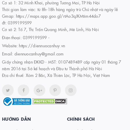
Cơ sở 1: 32 Minh Khai, phường Tương Mai, TP Hà Nội
Thời gian làm việc: từ 8h-18h hàng ngày trừ Chủ nhật và ngày lễ
Gmap: https://maps.app.goo.gl/rtAo3qJKMtim44do7
đt: 0399199599
Cơ sở 2: Tổ 7, Thị Trấn Quang Minh, Mê Linh, Hà Nội
Điện thoại:
0399199599
-
Website:
https://diennuocanhuy.vn
Email:
diennuocanhuy@gmail.com
Giấy chứng nhận ĐKKD - MST: 0107489489 cấp ngày 01 tháng 7
năm 2016 tại Sở kế hoạch và Đầu tư Thành phố Hà Nội
Địa chỉ thuế: Xóm 2 Bắc, Xã Thiên Lộc, TP Hà Nội, Việt Nam
HƯỚNG DẪN
CHÍNH SÁCH