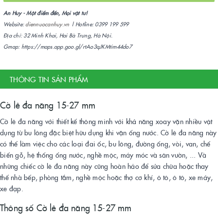
An Huy - Một điểm đến, Mọi vật tư!
Website:
diennuocanhuy.vn
| Hotline: 0399 199 599
Địa chỉ: 32 Minh Khai, Hai Bà Trưng, Hà Nội.
Gmap: https://maps.app.goo.gl/rtAo3qJKMtim44do7
THÔNG TIN SẢN PHẨM
Cờ lê đa năng 15-27 mm
Cờ lê đa năng với thiết kế thông minh với khả năng xoay vặn nhiều vật
dụng từ bu lông đặc biệt hữu dụng khi vặn ống nước. Cờ lê đa năng này
có thể làm việc cho các loại đai ốc, bu lông, đường ống, vòi, van, chế
biến gỗ, hệ thống ống nước, nghề mộc, máy móc và sân vườn, ... Và
những chiếc cờ lê đa năng này cũng hoàn hảo để sửa chữa hoặc thay
thế nhà bếp, phòng tắm, nghề mộc hoặc thợ cơ khí, ô tô, ô tô, xe máy,
xe đạp.
Thông số Cờ lê đa năng 15-27 mm