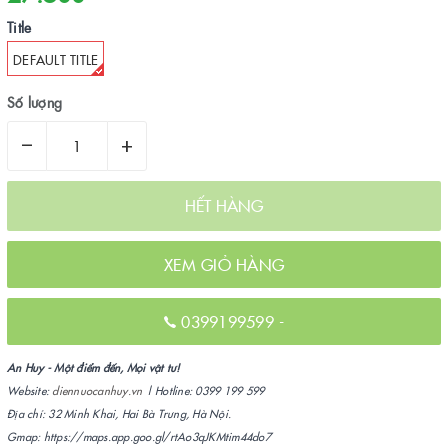
Title
DEFAULT TITLE
Số lượng
–
+
HẾT HÀNG
XEM GIỎ HÀNG
0399199599
-
An Huy - Một điểm đến, Mọi vật tư!
Website:
diennuocanhuy.vn
| Hotline: 0399 199 599
Địa chỉ: 32 Minh Khai, Hai Bà Trưng, Hà Nội.
Gmap: https://maps.app.goo.gl/rtAo3qJKMtim44do7