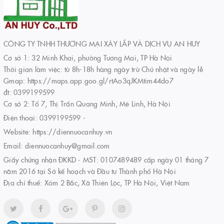
CÔNG TY TNHH THƯƠNG MẠI XÂY LẮP VÀ DỊCH VỤ AN HUY
Cơ sở 1: 32 Minh Khai, phường Tương Mai, TP Hà Nội
Thời gian làm việc: từ 8h-18h hàng ngày trừ Chủ nhật và ngày lễ
Gmap: https://maps.app.goo.gl/rtAo3qJKMtim44do7
đt: 0399199599
Cơ sở 2: Tổ 7, Thị Trấn Quang Minh, Mê Linh, Hà Nội
Điện thoại:
0399199599
-
Website:
https://diennuocanhuy.vn
Email:
diennuocanhuy@gmail.com
Giấy chứng nhận ĐKKD - MST: 0107489489 cấp ngày 01 tháng 7
năm 2016 tại Sở kế hoạch và Đầu tư Thành phố Hà Nội
Địa chỉ thuế: Xóm 2 Bắc, Xã Thiên Lộc, TP Hà Nội, Việt Nam