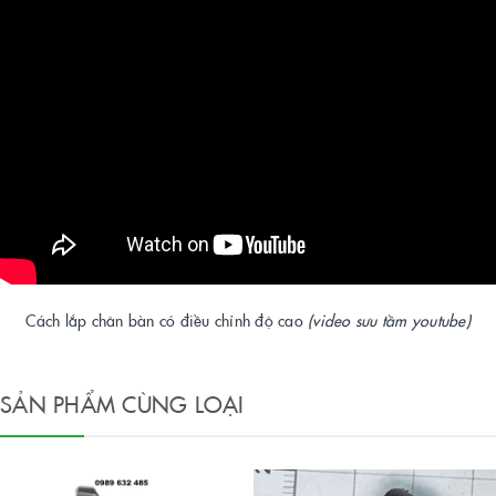
Cách lắp chân bàn có điều chỉnh độ cao
(video sưu tầm youtube)
SẢN PHẨM CÙNG LOẠI