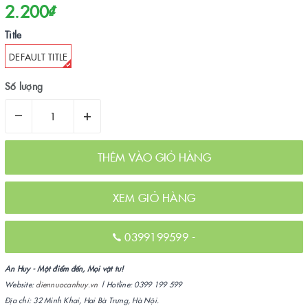
2.200₫
Title
DEFAULT TITLE
Số lượng
–
+
THÊM VÀO GIỎ HÀNG
XEM GIỎ HÀNG
0399199599
-
An Huy - Một điểm đến, Mọi vật tư!
Website:
diennuocanhuy.vn
| Hotline: 0399 199 599
Địa chỉ: 32 Minh Khai, Hai Bà Trưng, Hà Nội.