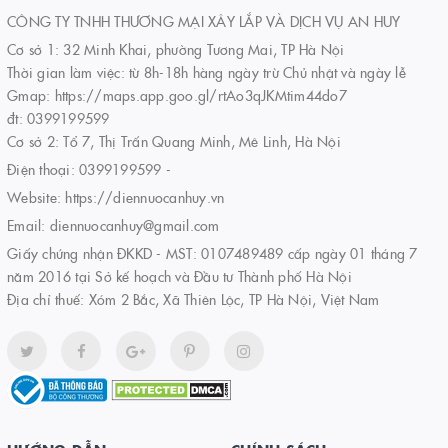
CÔNG TY TNHH THƯƠNG MẠI XÂY LẮP VÀ DỊCH VỤ AN HUY
Cơ sở 1: 32 Minh Khai, phường Tương Mai, TP Hà Nội
Thời gian làm việc: từ 8h-18h hàng ngày trừ Chủ nhật và ngày lễ
Gmap: https://maps.app.goo.gl/rtAo3qJKMtim44do7
đt: 0399199599
Cơ sở 2: Tổ 7, Thị Trấn Quang Minh, Mê Linh, Hà Nội
Điện thoại:
0399199599
-
Website:
https://diennuocanhuy.vn
Email:
diennuocanhuy@gmail.com
Giấy chứng nhận ĐKKD - MST: 0107489489 cấp ngày 01 tháng 7
năm 2016 tại Sở kế hoạch và Đầu tư Thành phố Hà Nội
Địa chỉ thuế: Xóm 2 Bắc, Xã Thiên Lộc, TP Hà Nội, Việt Nam