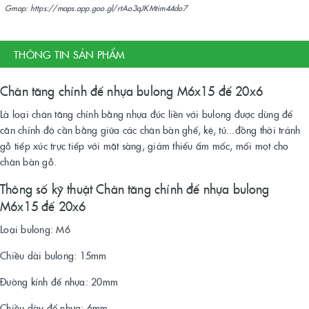
Gmap: https://maps.app.goo.gl/rtAo3qJKMtim44do7
THÔNG TIN SẢN PHẨM
Chân tăng chỉnh đế nhựa bulong M6x15 đế 20x6
Là loại chân tăng chỉnh bằng nhựa đúc liền với bulong được dùng để
căn chỉnh độ cần bằng giữa các chân bàn ghế, kệ, tủ...đồng thời tránh
gỗ tiếp xúc trực tiếp với mặt sàng, giảm thiểu ẩm mốc, mối mọt cho
chân bàn gỗ.
Thông số kỹ thuật Chân tăng chỉnh đế nhựa bulong
M6x15 đế 20x6
Loại bulong: M6
Chiều dài bulong: 15mm
Đường kính đế nhựa: 20mm
Chiều dày đế nhựa: 6mm