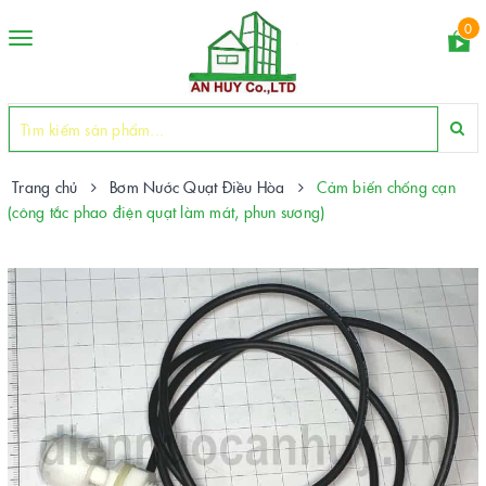
0
Toggle
navigation
Trang chủ
Bơm Nước Quạt Điều Hòa
Cảm biến chống cạn
(công tắc phao điện quạt làm mát, phun sương)