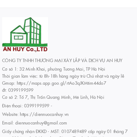
CÔNG TY TNHH THƯƠNG MẠI XÂY LẮP VÀ DỊCH VỤ AN HUY
Cơ sở 1: 32 Minh Khai, phường Tương Mai, TP Hà Nội
Thời gian làm việc: từ 8h-18h hàng ngày trừ Chủ nhật và ngày lễ
Gmap: https://maps.app.goo.gl/rtAo3qJKMtim44do7
đt: 0399199599
Cơ sở 2: Tổ 7, Thị Trấn Quang Minh, Mê Linh, Hà Nội
Điện thoại:
0399199599
-
Website:
https://diennuocanhuy.vn
Email:
diennuocanhuy@gmail.com
Giấy chứng nhận ĐKKD - MST: 0107489489 cấp ngày 01 tháng 7