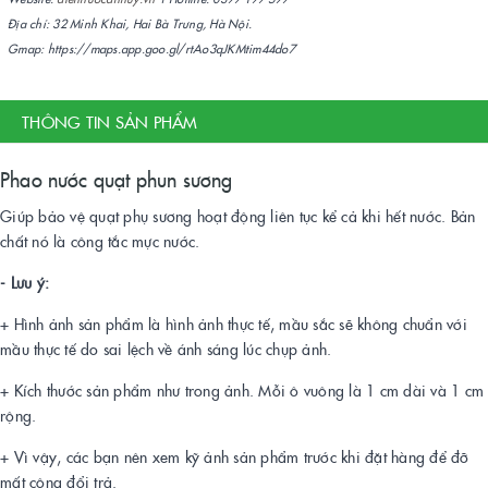
Địa chỉ: 32 Minh Khai, Hai Bà Trưng, Hà Nội.
Gmap: https://maps.app.goo.gl/rtAo3qJKMtim44do7
THÔNG TIN SẢN PHẨM
Phao nước quạt phun sương
Giúp bảo vệ quạt phụ sương hoạt động liên tục kể cả khi hết nước. Bản
chất nó là công tắc mực nước.
- Lưu ý:
+ Hình ảnh sản phẩm là hình ảnh thực tế, mầu sắc sẽ không chuẩn với
mầu thực tế do sai lệch về ánh sáng lúc chụp ảnh.
+ Kích thước sản phẩm như trong ảnh. Mỗi ô vuông là 1 cm dài và 1 cm
rộng.
+ Vì vậy, các bạn nên xem kỹ ảnh sản phẩm trước khi đặt hàng để đỡ
mất công đổi trả.