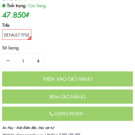
Tình trạng:
Còn hàng
47.850₫
Title
DEFAULT TITLE
Số lượng
–
+
THÊM VÀO GIỎ HÀNG
XEM GIỎ HÀNG
0399199599
-
An Huy - Một điểm đến, Mọi vật tư!
Website:
diennuocanhuy.vn
| Hotline: 0399 199 599