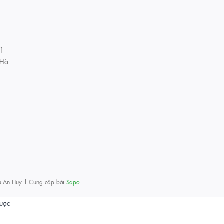
01
 Hà
ụ An Huy
|
Cung cấp bởi
Sapo
được