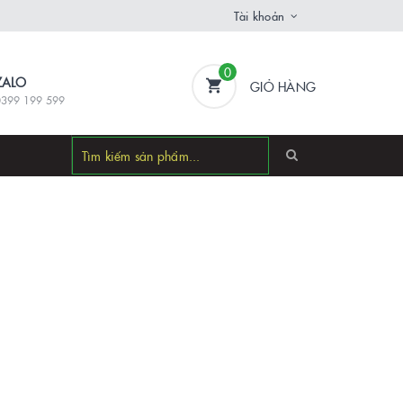
Tài khoản
0
ZALO
GIỎ HÀNG
0399 199 599