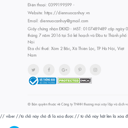
Điện thoại:
0399199599
-
Website:
https://diennuocanhuy.vn
Email:
diennuocanhuy@gmail.com
Giấy chứng nhận ĐKKD - MST: 0107489489 cấp ngày 
tháng 7 năm 2016 tại Sở kế hoạch và Đầu tư Thành phố
Nội
Địa chỉ thuế: Xóm 2 Bắc, Xã Thiên Lộc, TP Hà Nội, Việt
Nam
© Bản quyền thuộc về
Công ty TNHH thương mại xây lắp và dịch v
// viber
//từ chỗ này chở đi là xóa được
// từ chỗ này hất lên là xóa 