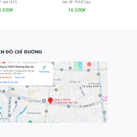
P: AH1810
Mã SP: PVN7244
M
4.300₫
16.500₫
ẢN ĐỒ CHỈ ĐƯỜNG