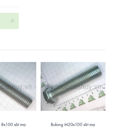
×
18x100 sắt mạ
Bulong M20x100 sắt mạ
Bulon