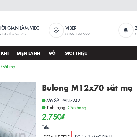
HỜI GIAN LÀM VIỆC
VIBER
-18h Thứ 2-thứ 7
0399 199 599
 KHÍ
ĐIỆN LẠNH
GỖ
GIỚI THIỆU
 sắt mạ
Bulong M12x70 sắt mạ
Mã SP:
PVN7242
Tình trạng:
Còn hàng
2.750₫
Title
DEFAULT TITLE
KG 16.1 MẶC ĐỊNH