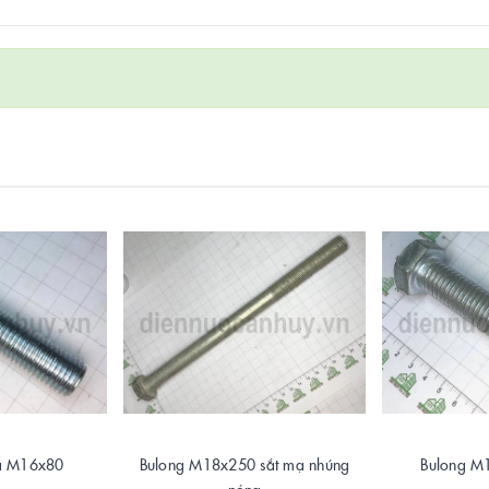
mạ M16x80
Bulong M18x250 sắt mạ nhúng
Bulong M