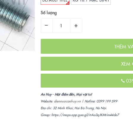
Số lượng
–
+
THÊM V
XEM 
03
An Huy - Một điểm đến, Mọi vật tư!
Website:
diennuocanhuy.vn
| Hotline: 0399 199 599
Địa chỉ: 32 Minh Khai, Hai Bà Trưng, Hà Nội.
Gmap: https://maps.app.goo.gl/rtAo3qJKMtim44do7