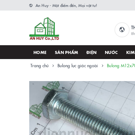
An Huy - Một điểm đến, Mọi vật tư!
T
8h
HOME
SẢN PHẨM
ĐIỆN
NƯỚC
KIM
Trang chủ
Bulong lục giác ngoài
Bulong M12x70