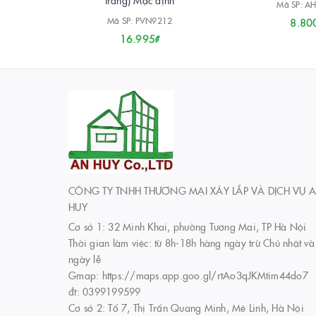
trắng) Mặc định
Mã SP: A
Mã SP: PVN9212
8.80
16.995₫
CÔNG TY TNHH THƯƠNG MẠI XÂY LẮP VÀ DỊCH VỤ 
HUY
Cơ sở 1: 32 Minh Khai, phường Tương Mai, TP Hà Nội
Thời gian làm việc: từ 8h-18h hàng ngày trừ Chủ nhật và
ngày lễ
Gmap: https://maps.app.goo.gl/rtAo3qJKMtim44do7
đt: 0399199599
Cơ sở 2: Tổ 7, Thị Trấn Quang Minh, Mê Linh, Hà Nội