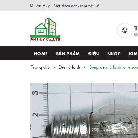
An Huy - Một điểm đến, Mọi vật tư!
T
8h
HOME
SẢN PHẨM
ĐIỆN
NƯỚC
KIM
Trang chủ
Đèn tủ lạnh
Bóng đèn tủ lạnh lò vi s