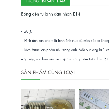
THÔNG TIN SẢN PHẨM
Bóng đèn tủ lạnh đầu nhọn E14
- Lưu ý:
+ Hình ảnh sản phẩm là hình ảnh thực tế, mầu sắc sẽ không
+ Kích thước sản phẩm như trong ảnh. Mỗi ô vuông là 1 c
+ Vì vậy, các bạn nên xem kỹ ảnh sản phẩm trước khi đặt
SẢN PHẨM CÙNG LOẠI