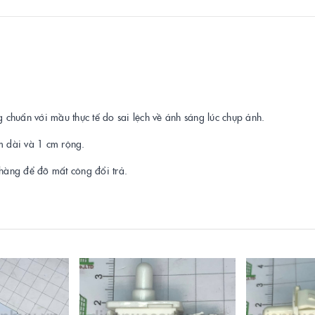
 chuẩn với mầu thực tế do sai lệch về ánh sáng lúc chụp ảnh.
m dài và 1 cm rộng.
 hàng để đỡ mất công đổi trả.