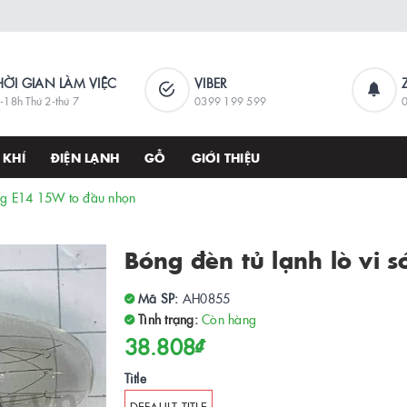
HỜI GIAN LÀM VIỆC
VIBER
-18h Thứ 2-thứ 7
0399 199 599
 KHÍ
ĐIỆN LẠNH
GỖ
GIỚI THIỆU
óng E14 15W to đầu nhọn
Bóng đèn tủ lạnh lò vi
Mã SP:
AH0855
Tình trạng:
Còn hàng
38.808₫
Title
DEFAULT TITLE