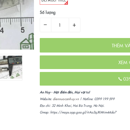
Số lượng
–
+
THÊM V
XEM 
03
An Huy - Một điểm đến, Mọi vật tư!
Website:
diennuocanhuy.vn
| Hotline: 0399 199 599
Địa chỉ: 32 Minh Khai, Hai Bà Trưng, Hà Nội.
Gmap: https://maps.app.goo.gl/rtAo3qJKMtim44do7