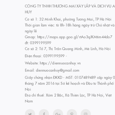
CÔNG TY TNHH THƯƠNG MẠI XÂY LẮP VÀ DỊCH VỤ 
HUY
Cơ sở 1: 32 Minh Khai, phường Tương Mai, TP Hà Nội
Thời gian làm việc: từ 8h-18h hàng ngày trừ Chủ nhật và
ngày lễ
Gmap: https://maps.app.goo.gl/rtAo3qJKMtim44do7
đt: 0399199599
Cơ sở 2: Tổ 7, Thị Trấn Quang Minh, Mê Linh, Hà Nội
Điện thoại:
0399199599
-
Website:
https://diennuocanhuy.vn
Email:
diennuocanhuy@gmail.com
Giấy chứng nhận ĐKKD - MST: 0107489489 cấp ngày 
tháng 7 năm 2016 tại Sở kế hoạch và Đầu tư Thành phố
Nội
Địa chỉ thuế: Xóm 2 Bắc, Xã Thiên Lộc, TP Hà Nội, Việt
Nam