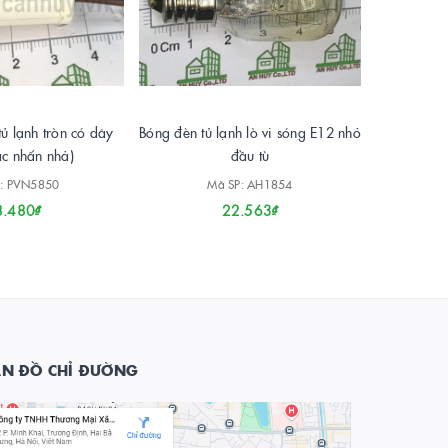
tủ lạnh tròn có dây
Bóng đèn tủ lạnh lò vi sóng E12 nhỏ
ắc nhấn nhả)
đầu tù
: PVN5850
Mã SP: AH1854
8.480₫
22.563₫
ẢN ĐỒ CHỈ ĐƯỜNG