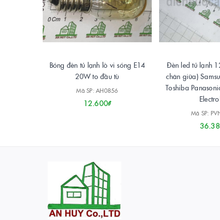
Bóng đèn tủ lạnh lò vi sóng E14
Đèn led tủ lạnh 1
20W to đầu tù
chân giữa) Samsu
Toshiba Panason
Mã SP: AH0856
Electro
12.600₫
Mã SP: P
36.38