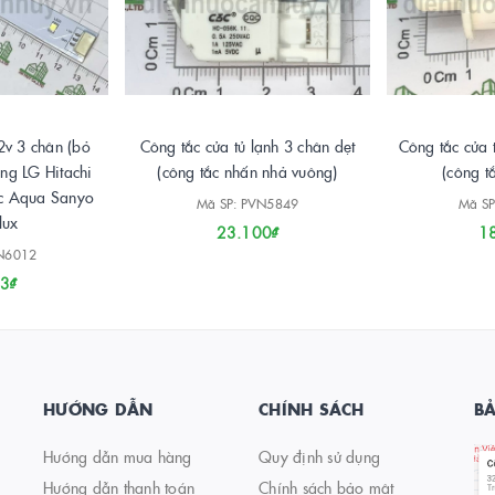
2v 3 chân (bỏ
Công tắc cửa tủ lạnh 3 chân dẹt
Công tắc cửa 
ng LG Hitachi
(công tắc nhấn nhả vuông)
(công t
ic Aqua Sanyo
Mã SP: PVN5849
Mã SP
lux
23.100₫
1
VN6012
3₫
HƯỚNG DẪN
CHÍNH SÁCH
B
Hướng dẫn mua hàng
Quy định sử dụng
Hướng dẫn thanh toán
Chính sách bảo mật