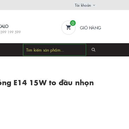
Tài khoản
0
ZALO
GIỎ HÀNG
0399 199 599
 sóng E14 15W to đầu nhọn