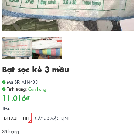
Bạt sọc kẻ 3 mầu
Mã SP:
AH4433
Tình trạng:
Còn hàng
11.016₫
Title
DEFAULT TITLE
CÂY 50 MẶC ĐỊNH
Số lượng