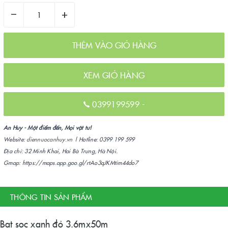
–
+
THÊM VÀO GIỎ HÀNG
XEM GIỎ HÀNG
0399199599
-
An Huy - Một điểm đến, Mọi vật tư!
Website:
diennuocanhuy.vn
| Hotline: 0399 199 599
Địa chỉ: 32 Minh Khai, Hai Bà Trưng, Hà Nội.
Gmap: https://maps.app.goo.gl/rtAo3qJKMtim44do7
THÔNG TIN SẢN PHẨM
Bạt sọc xanh đỏ 3.6mx50m