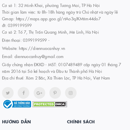
Cơ sở 1: 32 Minh Khai, phường Tương Mai, TP Hà Nội
Thời gian làm việc: từ 8h-18h hàng ngày trừ Chủ nhật và ngày lễ
Gmap: https://maps.app.goo.gl/rtAo3qJKMtim44do7
đt: 0399199599
Cơ sở 2: Tổ 7, Thị Trấn Quang Minh, Mê Linh, Hà Nội
Điện thoại:
0399199599
-
Website:
https://diennuocanhuy.vn
Email:
diennuocanhuy@gmail.com
Giấy chứng nhận ĐKKD - MST: 0107489489 cấp ngày 01 tháng 7
năm 2016 tại Sở kế hoạch và Đầu tư Thành phố Hà Nội
Địa chỉ thuế: Xóm 2 Bắc, Xã Thiên Lộc, TP Hà Nội, Việt Nam
HƯỚNG DẪN
CHÍNH SÁCH