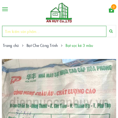
0
Toggle
navigation
Trang chủ
Bạt Che Công Trình
Bạt sọc kẻ 3 mầu