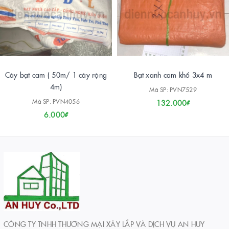
Cây bạt cam ( 50m/ 1 cây rộng
Bạt xanh cam khổ 3x4 m
4m)
Mã SP: PVN7529
Mã SP: PVN4056
132.000₫
6.000₫
CÔNG TY TNHH THƯƠNG MẠI XÂY LẮP VÀ DỊCH VỤ AN HUY