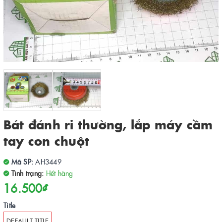
Bát đánh ri thường, lắp máy cầm
tay con chuột
Mã SP:
AH3449
Tình trạng:
Hết hàng
16.500₫
Title
DEFAULT TITLE