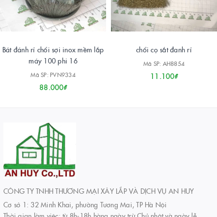
Bát đánh rỉ chổi sợi inox mềm lắp
chổi cọ sắt đanh rỉ
máy 100 phi 16
Mã SP: AH8854
Mã SP: PVN9334
11.100₫
88.000₫
CÔNG TY TNHH THƯƠNG MẠI XÂY LẮP VÀ DỊCH VỤ AN HUY
Cơ sở 1: 32 Minh Khai, phường Tương Mai, TP Hà Nội
Thời gian làm việc: từ 8h-18h hàng ngày trừ Chủ nhật và ngày lễ