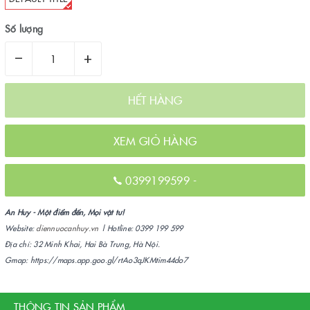
Số lượng
–
+
HẾT HÀNG
XEM GIỎ HÀNG
0399199599
-
An Huy - Một điểm đến, Mọi vật tư!
Website:
diennuocanhuy.vn
| Hotline: 0399 199 599
Địa chỉ: 32 Minh Khai, Hai Bà Trưng, Hà Nội.
Gmap: https://maps.app.goo.gl/rtAo3qJKMtim44do7
THÔNG TIN SẢN PHẨM