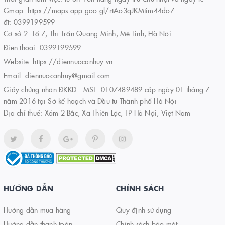
Gmap: https://maps.app.goo.gl/rtAo3qJKMtim44do7
đt: 0399199599
Cơ sở 2: Tổ 7, Thị Trấn Quang Minh, Mê Linh, Hà Nội
Điện thoại:
0399199599
-
Website:
https://diennuocanhuy.vn
Email:
diennuocanhuy@gmail.com
Giấy chứng nhận ĐKKD - MST: 0107489489 cấp ngày 01 tháng 7
năm 2016 tại Sở kế hoạch và Đầu tư Thành phố Hà Nội
Địa chỉ thuế: Xóm 2 Bắc, Xã Thiên Lộc, TP Hà Nội, Việt Nam
HƯỚNG DẪN
CHÍNH SÁCH
Hướng dẫn mua hàng
Quy định sử dụng
Hướng dẫn thanh toán
Chính sách bảo mật