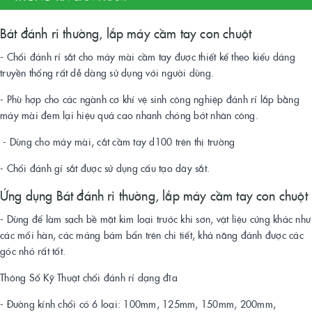
Bát đánh ri thường, lắp máy cầm tay con chuột
- Chổi đánh rỉ sắt cho máy mài cầm tay được thiết kế theo kiểu dáng
truyền thống rất dễ dàng sử dụng với người dùng.
- Phù hợp cho các ngành cơ khí vệ sinh công nghiệp đánh rỉ lắp bằng
máy mài đem lại hiệu quả cao nhanh chóng bớt nhân công.
- Dùng cho máy mài, cắt cầm tay d100 trên thị trường
- Chổi đánh gỉ sắt được sử dụng cấu tạo dây sắt.
Ứng dụng Bát đánh ri thường, lắp máy cầm tay con chuột
- Dùng để làm sạch bề mặt kim loại trước khi sơn, vật liệu cứng khác như
các mối hàn, các mảng bám bẩn trên chi tiết, khả năng đánh được các
góc nhỏ rất tốt.
Thông Số Kỹ Thuật chổi đánh rỉ dạng đĩa
- Đường kính chổi có 6 loại: 100mm, 125mm, 150mm, 200mm,