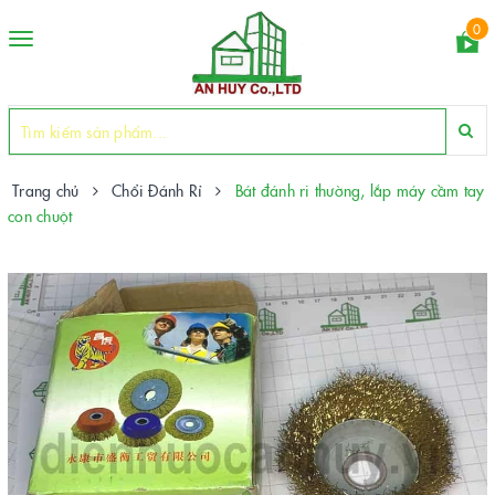
0
Toggle
navigation
Trang chủ
Chổi Đánh Rỉ
Bát đánh ri thường, lắp máy cầm tay
con chuột