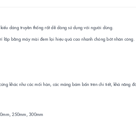
o kiểu dáng truyền thống rất dễ dàng sử dụng với người dùng.
 rỉ lắp bằng máy mài đem lại hiệu quả cao nhanh chóng bớt nhân công.
u cứng khác như các mối hàn, các mảng bám bẩn trên chi tiết, khả năng 
 200mm, 250mm, 300mm