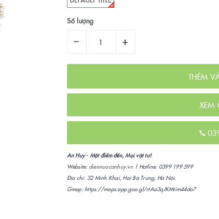
Số lượng
–
+
THÊM V
XEM 
03
An Huy - Một điểm đến, Mọi vật tư!
Website:
diennuocanhuy.vn
| Hotline: 0399 199 599
Địa chỉ: 32 Minh Khai, Hai Bà Trưng, Hà Nội.
Gmap: https://maps.app.goo.gl/rtAo3qJKMtim44do7