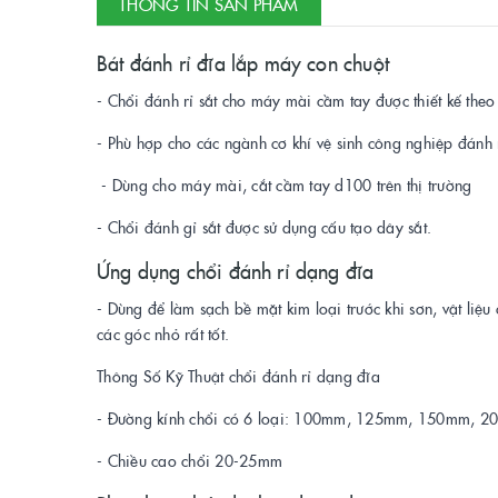
THÔNG TIN SẢN PHẨM
Bát đánh rỉ đĩa lắp máy con chuột
- Chổi đánh rỉ sắt cho máy mài cầm tay được thiết kế the
- Phù hợp cho các ngành cơ khí vệ sinh công nghiệp đánh
- Dùng cho máy mài, cắt cầm tay d100 trên thị trường
- Chổi đánh gỉ sắt được sử dụng cấu tạo dây sắt.
Ứng dụng chổi đánh rỉ dạng đĩa
- Dùng để làm sạch bề mặt kim loại trước khi sơn, vật liệ
các góc nhỏ rất tốt.
Thông Số Kỹ Thuật chổi đánh rỉ dạng đĩa
- Đường kính chổi có 6 loại: 100mm, 125mm, 150mm,
- Chiều cao chổi 20-25mm