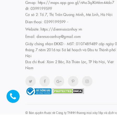
Gmap: https://maps.app.goo.gl/rtAo3qJKMtim44do7
đt: 0399199599
Cơ sở 2: Tổ 7, Thị Trấn Quang Minh, Mê Linh, Hà Nội
Điện thoại:
0399199599
-
Website:
https://diennuocanhuy.vn
Email:
diennuocanhuy@gmail.com
Giấy chứng nhận ĐKKD - MST: 0107489489 cấp ngày 
tháng 7 năm 2016 tại Sở kế hoạch và Đầu tư Thành phố
Nội
Địa chỉ thuế: Xóm 2 Bắc, Xã Thiên Lộc, TP Hà Nội, Việt
Nam
© Bản quyền thuộc về
Công ty TNHH thương mại xây lắp và dịch v