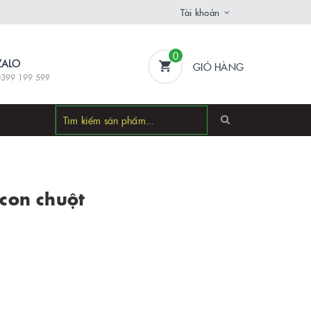
Tài khoản
0
ZALO
GIỎ HÀNG
0399 199 599
 con chuột