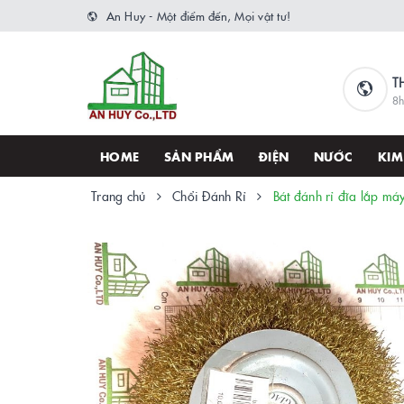
An Huy - Một điểm đến, Mọi vật tư!
T
8h
HOME
SẢN PHẨM
ĐIỆN
NƯỚC
KIM
Trang chủ
Chổi Đánh Rỉ
Bát đánh rỉ đĩa lắp má