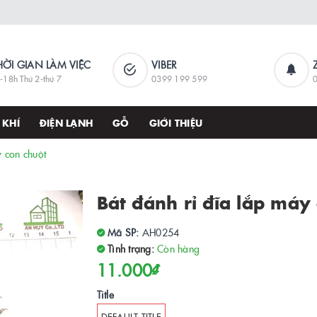
HỜI GIAN LÀM VIỆC
VIBER
-18h Thứ 2-thứ 7
0399 199 599
 KHÍ
ĐIỆN LẠNH
GỖ
GIỚI THIỆU
y con chuột
Bát đánh rỉ đĩa lắp máy
Mã SP:
AH0254
Tình trạng:
Còn hàng
11.000₫
Title
DEFAULT TITLE