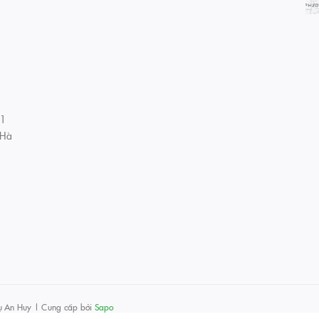
01
 Hà
ụ An Huy
|
Cung cấp bởi
Sapo