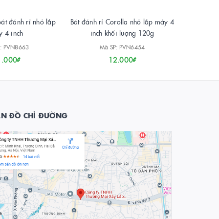
át đánh rỉ nhỏ lắp
Bát đánh rỉ Corolla nhỏ lắp máy 4
Bút sắ
 4 inch
inch khối lượng 120g
: PVN8663
Mã SP: PVN6454
1.000₫
12.000₫
ẢN ĐỒ CHỈ ĐƯỜNG