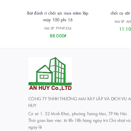
Bát đánh rỉ chổi sợi inox mềm lắp
chổi cọ sắt
máy 100 phi 16
Mã SP: A
Mã SP: PVN9334
11.10
88.000₫
CÔNG TY TNHH THƯƠNG MẠI XÂY LẮP VÀ DỊCH VỤ 
HUY
Cơ sở 1: 32 Minh Khai, phường Tương Mai, TP Hà Nội
Thời gian làm việc: từ 8h-18h hàng ngày trừ Chủ nhật và
ngày lễ