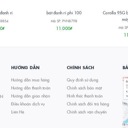
 đanh rỉ
bát đanh rỉ phi 100
Corolla 95G b
máy
H8854
Mã SP: PVN8798
Mã SP
0₫
11.000₫
1
HƯỚNG DẪN
CHÍNH SÁCH
B
Hướng dẫn mua hàng
Quy định sử dụng
Hướng dẫn thanh toán
Chính sách bảo mật
Hướng dẫn giao nhận
Hình thức thanh toán
AN
Điều khoản dịch vụ
Chính sách đổi trả hàng
Liên Hệ
Chính sách vận chuyển