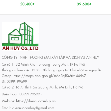
50.400₫
39.600₫
CÔNG TY TNHH THƯƠNG MẠI XÂY LẮP VÀ DỊCH VỤ AN HUY
Cơ sở 1: 32 Minh Khai, phường Tương Mai, TP Hà Nội
Thời gian làm việc: từ 8h-18h hàng ngày trừ Chủ nhật và ngày lễ
Gmap: https://maps.app.goo.gl/rtAo3qJKMtim44do7
đt: 0399199599
Cơ sở 2: Tổ 7, Thị Trấn Quang Minh, Mê Linh, Hà Nội
Điện thoại:
0399199599
-
Website:
https://diennuocanhuy.vn
Email:
diennuocanhuy@gmail.com