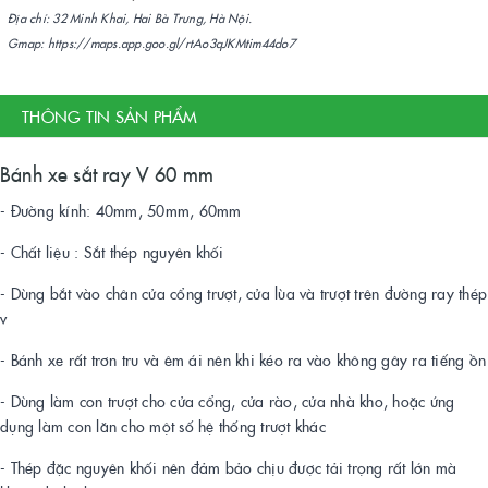
Địa chỉ: 32 Minh Khai, Hai Bà Trưng, Hà Nội.
Gmap: https://maps.app.goo.gl/rtAo3qJKMtim44do7
THÔNG TIN SẢN PHẨM
Bánh xe sắt ray V 60 mm
- Đường kính: 40mm, 50mm, 60mm
- Chất liệu : Sắt thép nguyên khối
- Dùng bắt vào chân cửa cổng trượt, cửa lùa và trượt trên đường ray thép
v
- Bánh xe rất trơn tru và êm ái nên khi kéo ra vào không gây ra tiếng ồn
- Dùng làm con trượt cho cửa cổng, cửa rào, cửa nhà kho, hoặc ứng
dụng làm con lăn cho một số hệ thống trượt khác
- Thép đặc nguyên khối nên đảm bảo chịu được tải trọng rất lớn mà