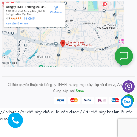
© Bản quyền thuộc về
Công ty TNHH thương mại xây lắp và dịch vụ An Huy
Cung cấp bởi
Sapo
// viber
//từ chỗ này chở đi là xóa được
// từ chỗ này hất lên là xóa
được