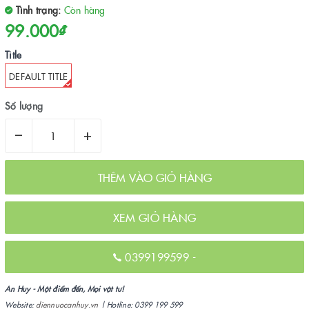
Tình trạng:
Còn hàng
99.000₫
Title
DEFAULT TITLE
Số lượng
–
+
THÊM VÀO GIỎ HÀNG
XEM GIỎ HÀNG
0399199599
-
An Huy - Một điểm đến, Mọi vật tư!
Website:
diennuocanhuy.vn
| Hotline: 0399 199 599