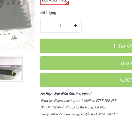
Số lượng
–
+
THÊM V
XEM 
03
An Huy - Một điểm đến, Mọi vật tư!
Website:
diennuocanhuy.vn
| Hotline: 0399 199 599
Địa chỉ: 32 Minh Khai, Hai Bà Trưng, Hà Nội.
Gmap: https://maps.app.goo.gl/rtAo3qJKMtim44do7