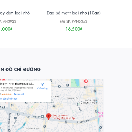
 tay cầm loại nhỏ
Dao bả matit loại nhỡ (10cm)
Bàn bả 
P: AH3923
Mã SP: PVN5353
M
1.000₫
16.500₫
ẢN ĐỒ CHỈ ĐƯỜNG