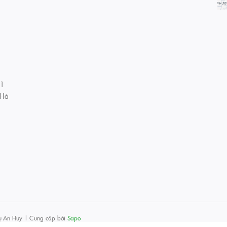
01
 Hà
ụ An Huy
|
Cung cấp bởi
Sapo