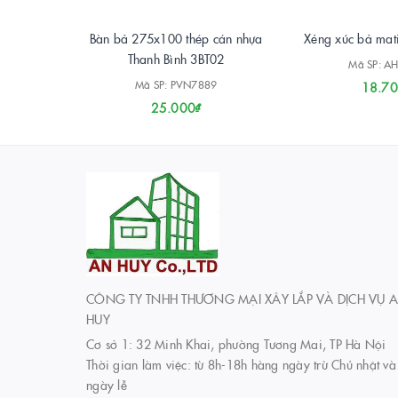
Bàn bả 275x100 thép cán nhựa
Xẻng xúc bả mat
Thanh Bình 3BT02
Mã SP: A
Mã SP: PVN7889
18.70
25.000₫
CÔNG TY TNHH THƯƠNG MẠI XÂY LẮP VÀ DỊCH VỤ 
HUY
Cơ sở 1: 32 Minh Khai, phường Tương Mai, TP Hà Nội
Thời gian làm việc: từ 8h-18h hàng ngày trừ Chủ nhật và
ngày lễ