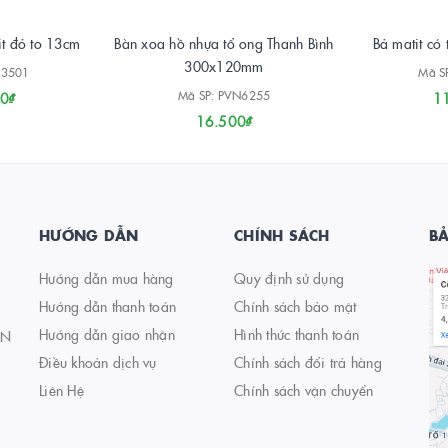
it đỏ to 13cm
Bàn xoa hồ nhựa tổ ong Thanh Bình
Bả matit có
300x120mm
H3501
Mã S
Mã SP: PVN6255
0₫
1
16.500₫
HƯỚNG DẪN
CHÍNH SÁCH
B
Hướng dẫn mua hàng
Quy định sử dụng
Hướng dẫn thanh toán
Chính sách bảo mật
Hướng dẫn giao nhận
Hình thức thanh toán
AN
Điều khoản dịch vụ
Chính sách đổi trả hàng
Liên Hệ
Chính sách vận chuyển