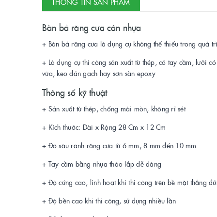
THÔNG TIN SẢN PHẨM
Bàn bả răng cưa cán nhựa
+ Bàn bả răng cưa là dụng cụ không thể thiếu trong quá tr
+ Là dụng cụ thi công sản xuất từ thép, có tay cầm, lưỡi 
vữa, keo dán gạch hay sơn sàn epoxy
Thông số kỹ thuật
+ Sản xuất từ thép, chống mài mòn, không rỉ sét
+ Kích thước: Dài x Rộng 28 Cm x 12 Cm
+ Độ sâu rãnh răng cưa từ 6 mm, 8 mm đến 10 mm
+ Tay cầm bằng nhựa tháo lắp dễ dàng
+ Độ cứng cao, linh hoạt khi thi công trên bề mặt thẳng 
+ Độ bền cao khi thi công, sử dụng nhiều lần