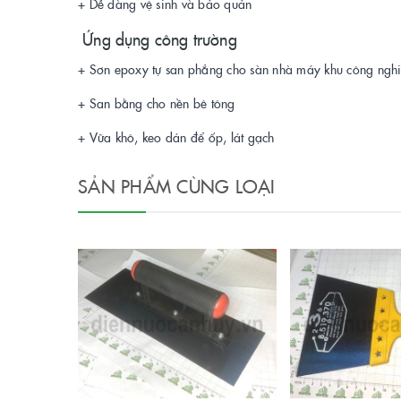
+ Dễ dàng vệ sinh và bảo quản
Ứng dụng công trường
+ Sơn epoxy tự san phẳng cho sàn nhà máy khu công ngh
+ San bằng cho nền bê tông
+ Vữa khô, keo dán để ốp, lát gạch
SẢN PHẨM CÙNG LOẠI