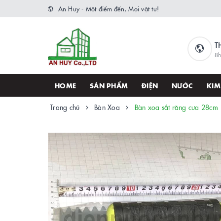
An Huy - Một điểm đến, Mọi vật tư!
T
8h
HOME
SẢN PHẨM
ĐIỆN
NƯỚC
KIM
Trang chủ
Bàn Xoa
Bàn xoa sắt răng cưa 28cm