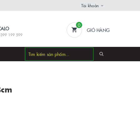
Tài khoản
0
ZALO
GIỎ HÀNG
0399 199 599
8cm