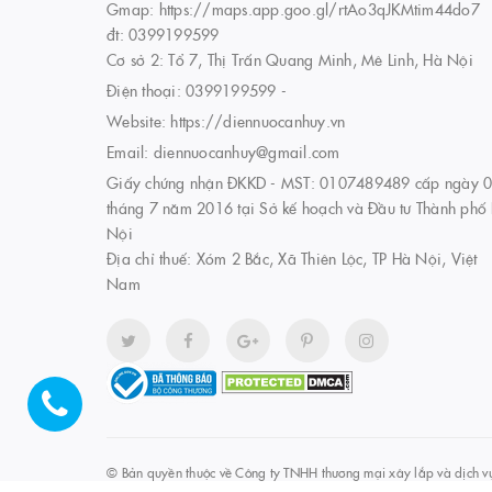
Gmap: https://maps.app.goo.gl/rtAo3qJKMtim44do7
đt: 0399199599
Cơ sở 2: Tổ 7, Thị Trấn Quang Minh, Mê Linh, Hà Nội
Điện thoại:
0399199599
-
Website:
https://diennuocanhuy.vn
Email:
diennuocanhuy@gmail.com
Giấy chứng nhận ĐKKD - MST: 0107489489 cấp ngày 
tháng 7 năm 2016 tại Sở kế hoạch và Đầu tư Thành phố
Nội
Địa chỉ thuế: Xóm 2 Bắc, Xã Thiên Lộc, TP Hà Nội, Việt
Nam
© Bản quyền thuộc về
Công ty TNHH thương mại xây lắp và dịch v