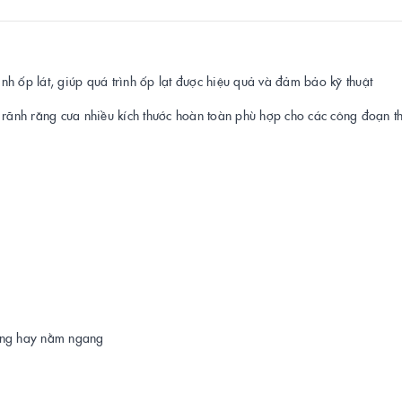
ình ốp lát, giúp quá trình ốp lạt được hiệu quả và đảm bảo kỹ thuật
có rãnh răng cưa nhiều kích thước hoàn toàn phù hợp cho các công đoạn t
đứng hay nằm ngang