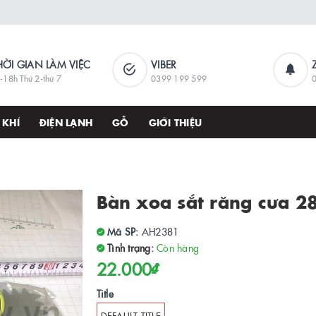
HỜI GIAN LÀM VIỆC
VIBER
-18h Thứ 2-thứ 7
0399 199 599
 KHÍ
ĐIỆN LẠNH
GỖ
GIỚI THIỆU
Bàn xoa sắt răng cưa 2
Mã SP:
AH2381
Tình trạng:
Còn hàng
22.000₫
Title
DEFAULT TITLE