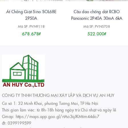
Át Chống Giật Sino SOL68E
Cầu dao chống dật RCBO
2P50A
Panasonic 2P40A 30mA 6kA
Mã SP: PVN9118
Mã SP: PVN5708
678.678₫
522.000₫
CÔNG TY TNHH THƯƠNG MẠI XÂY LẮP VÀ DỊCH VỤ AN HUY
Cơ sở 1: 32 Minh Khai, phường Tương Mai, TP Hà Nội
Thời gian làm việc: từ 8h-18h hàng ngày trừ Chủ nhật và ngày lễ
Gmap: https://maps.app.goo.gl/rtAo3qJKMtim44do7
đt: 0399199599