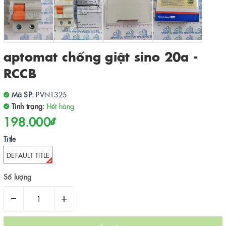
aptomat chống giật sino 20a -
RCCB
Mã SP:
PVN1325
Tình trạng:
Hết hàng
198.000₫
Title
DEFAULT TITLE
Số lượng
–
+