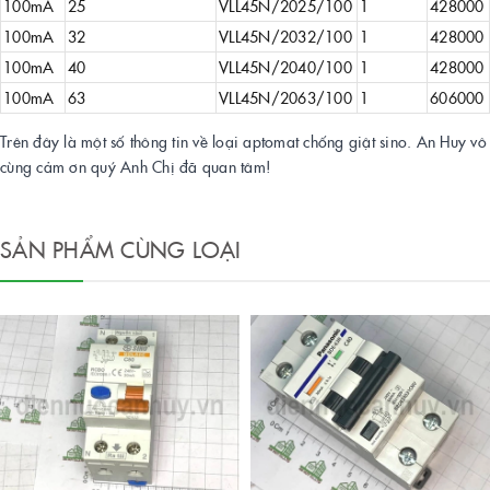
100mA
25
VLL45N/2025/100
1
428000
100mA
32
VLL45N/2032/100
1
428000
100mA
40
VLL45N/2040/100
1
428000
100mA
63
VLL45N/2063/100
1
606000
Trên đây là một số thông tin về loại aptomat chống giật sino. An Huy vô
cùng cảm ơn quý Anh Chị đã quan tâm!
SẢN PHẨM CÙNG LOẠI