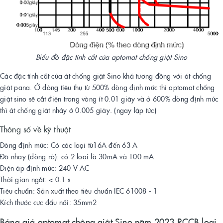
Biểu đồ đặc tính cắt của aptomat chống giật Sino
Các đặc tính cắt của át chống giật Sino khá tương đồng với át chống
giật pana. Ở dòng tiêu thụ từ 500% dòng định mức thì aptomat chống
giật sino sẽ cắt điện trong vòng ít 0.01 giây và ở 600% dòng định mức
thì át chống giật nhảy ở 0.005 giây. (ngay lập tức)
Thông số về kỹ thuật
Dòng định mức: Có các loại từ16A đến 63 A
Độ nhạy (dòng rò): có 2 loại là 30mA và 100 mA
Điện áp định mức: 240 V AC
Thời gian ngắt: < 0.1 s
Tiêu chuẩn: Sản xuất theo tiêu chuẩn IEC 61008 - 1
Kích thước cực đấu nối: 35mm2
Bảng giá aptomat chông giật Sino năm 2023 RCCB loại