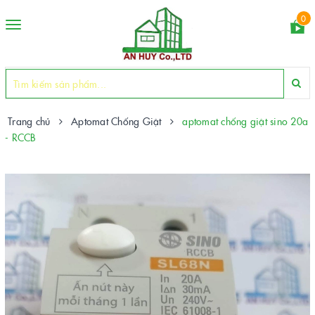
0
Toggle
navigation
Trang chủ
Aptomat Chống Giật
aptomat chống giật sino 20a
- RCCB