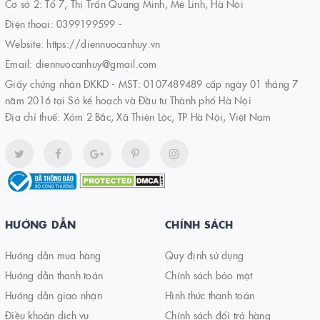
Cơ sở 2: Tổ 7, Thị Trấn Quang Minh, Mê Linh, Hà Nội
Điện thoại:
0399199599
-
Website:
https://diennuocanhuy.vn
Email:
diennuocanhuy@gmail.com
Giấy chứng nhận ĐKKD - MST: 0107489489 cấp ngày 01 tháng 7
năm 2016 tại Sở kế hoạch và Đầu tư Thành phố Hà Nội
Địa chỉ thuế: Xóm 2 Bắc, Xã Thiên Lộc, TP Hà Nội, Việt Nam
HƯỚNG DẪN
CHÍNH SÁCH
Hướng dẫn mua hàng
Quy định sử dụng
Hướng dẫn thanh toán
Chính sách bảo mật
Hướng dẫn giao nhận
Hình thức thanh toán
Điều khoản dịch vụ
Chính sách đổi trả hàng