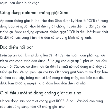
người tiêu dùng bình chọn.
Công dụng aptomat chông giật Sino
Aptomat chống giật là loại cầu dao Sino được ký hiệu là RCCB có công
dụng bảo vệ người khỏi bị điện giật, chống truyền điện ra đất gây tổn
thất điện. Việc sử dụng aptomat chống giật RCCB là điều bắt buộc nhất
là đối với các công trình nhà dân có sử dụng bình nóng lạnh.
Đặc điểm nổi bật
Điện áp an toàn khi sử dụng lên đến 415V nên hoàn toàn phù hợp với
tất cả các công trình dân dụng. Sử dụng cho điện áp 1 pha với hai đầu
cực, mỗi đầu cực có diện tích lên đến 18mm2 nên dễ dàng nhét dây có
tiết diện lớn. Về nguyên liệu chế tạo CB chống giật Sino thì vỏ được làm
từ nhựa cao cấp, bóng mịn có khả năng chống cháy, các bản cực đều
được làm từ đồng nguyên chất đảm bảo dẫn điện tốt nhất.
Giới thiệu một số dòng chống giật của sino
Ngoài dòng sản phẩm át chống giật RCCB, Sino - Vanlock còn cung
cấp các dòng sản phẩm CB chống giật như: