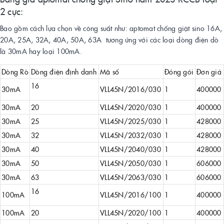
2 cực:
Bao gồm cách lựa chọn về công suất như: aptomat chống giật sino 16A,
20A, 25A, 32A, 40A, 50A, 63A tương ứng với các loại dòng điện dò
là 30mA hay loại 100mA.
Dòng Rò
Dòng điện định danh
Mã số
Đóng gói
Đơn giá
16
30mA
VLL45N/2016/030
1
400000
30mA
20
VLL45N/2020/030
1
400000
30mA
25
VLL45N/2025/030
1
428000
30mA
32
VLL45N/2032/030
1
428000
30mA
40
VLL45N/2040/030
1
428000
30mA
50
VLL45N/2050/030
1
606000
30mA
63
VLL45N/2063/030
1
606000
16
100mA
VLL45N/2016/100
1
400000
100mA
20
VLL45N/2020/100
1
400000