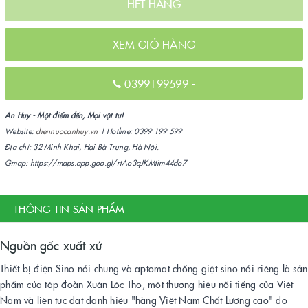
HẾT HÀNG
XEM GIỎ HÀNG
0399199599
-
An Huy - Một điểm đến, Mọi vật tư!
Website:
diennuocanhuy.vn
| Hotline: 0399 199 599
Địa chỉ: 32 Minh Khai, Hai Bà Trưng, Hà Nội.
Gmap: https://maps.app.goo.gl/rtAo3qJKMtim44do7
THÔNG TIN SẢN PHẨM
Nguồn gốc xuất xứ
Thiết bị điện Sino nói chung và aptomat chống giật sino nói riêng là sản
phẩm của tập đoàn Xuân Lộc Thọ, một thương hiệu nổi tiếng của Việt
Nam và liên tục đạt danh hiệu "hàng Việt Nam Chất Lượng cao" do